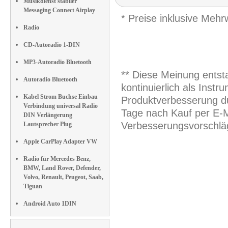
Musikdienst stabiler
Messaging Connect Airplay
* Preise inklusive Meh
Radio
CD-Autoradio 1-DIN
MP3-Autoradio Bluetooth
** Diese Meinung entst
Autoradio Bluetooth
kontinuierlich als Inst
Kabel Strom Buchse Einbau
Produktverbesserung du
Verbindung universal Radio
Tage nach Kauf per E-M
DIN Verlängerung
Verbesserungsvorschläg
Lautsprecher Plug
Apple CarPlay Adapter VW
Radio für Mercedes Benz,
BMW, Land Rover, Defender,
Volvo, Renault, Peugeot, Saab,
Tiguan
Android Auto 1DIN