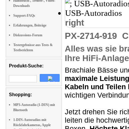
Handbuch-, Treiber-, Video-
Downloads
Support-FAQs
right
Erfahrungen, Beiträge
PX-2714-919
C
Diskussions-Forum
Testergebnisse aus Tests &
Alles was sie b
Testberichten
Ihre HiFi-Anlag
Produkt-Suche:
Brachiale Bässe und
maximale Leistun
Kabeln und Teilen
wichtigen Verbindun
Shopping:
MP3-Autoradio (1-DIN) mit
Jetzt drehen Sie ric
Bluetooth
leiten die hochwert
1-DIN-Autoradios mit
Rückfahrkameras, Apple
Boxen.
Höchste Kl