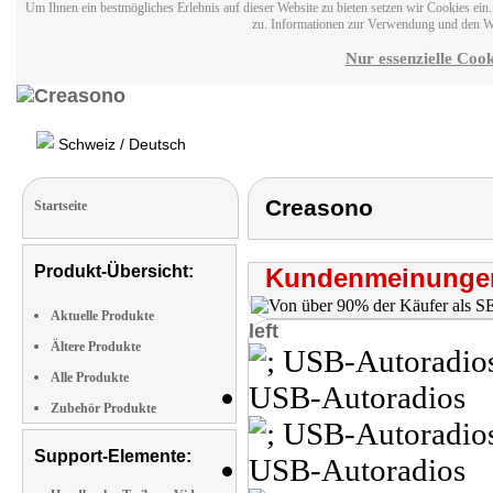
Um Ihnen ein bestmögliches Erlebnis auf dieser Website zu bieten setzen wir Cookies ei
zu. Informationen zur Verwendung und den W
Nur essenzielle Cook
Schweiz / Deutsch
Creasono
Startseite
Produkt-Übersicht:
Kundenmeinungen
Aktuelle Produkte
left
Ältere Produkte
Alle Produkte
Zubehör Produkte
Support-Elemente: