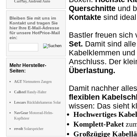
CarPlay, Android Auto
Querschnitte
und b
Kontakte
sind ideal
Bleiben Sie mit uns im
Kontakt und tragen Sie
hier Ihre E-Mail-Adresse
für unsere HotPrice-Mail
Bastler freuen sich
ein:
Set.
Damit sind all
Kabelklemmen und K
Anschluss. Der kle
Mehr Hersteller-
Überlastung.
Seiten:
AGT
Nietmuttern Zangen
Damit nachher alles
Callstel
Handy-Halter
flexiblen Kabelsch
Lescars
Rückfahrkameras Solar
wissen: Das sieht k
Hochwertiges Kabe
NavGear
Motorrad-Helm-
Kopfhörer
Komplett-Paket
zum
revolt
Solarspeicher
Großzügige Kabell