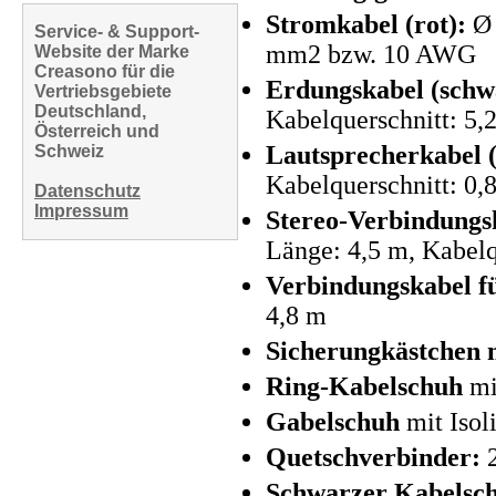
Stromkabel (rot):
Ø 
Service- & Support-
mm2 bzw. 10 AWG
Website der Marke
Creasono für die
Erdungskabel (schw
Vertriebsgebiete
Deutschland,
Kabelquerschnitt: 
Österreich und
Lautsprecherkabel (
Schweiz
Kabelquerschnitt: 
Datenschutz
Impressum
Stereo-Verbindungsk
Länge: 4,5 m, Kabel
Verbindungskabel f
4,8 m
Sicherungkästchen 
Ring-Kabelschuh
mit
Gabelschuh
mit Isol
Quetschverbinder:
Schwarzer Kabelsc