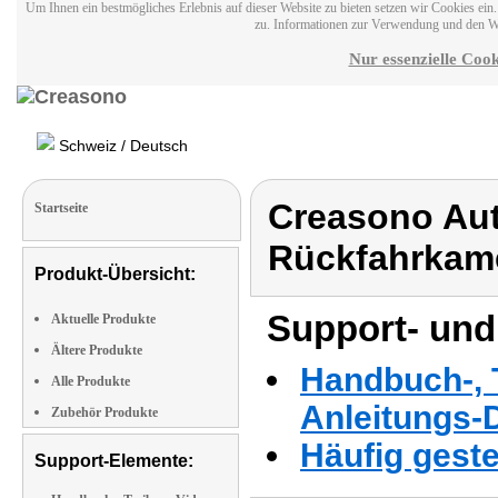
Um Ihnen ein bestmögliches Erlebnis auf dieser Website zu bieten setzen wir Cookies ei
zu. Informationen zur Verwendung und den W
Nur essenzielle Cook
Schweiz / Deutsch
Creasono Aut
Startseite
Rückfahrkam
Produkt-Übersicht:
Support- und
Aktuelle Produkte
Ältere Produkte
Handbuch-, T
Alle Produkte
Anleitungs-
Zubehör Produkte
Häufig geste
Support-Elemente: