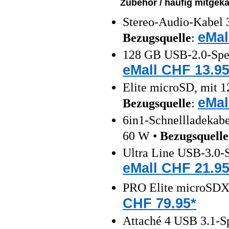
Zubehör / häufig mitgeka
Stereo-Audio-Kabel 3
eMal
Bezugsquelle
:
128 GB USB-2.0-Spei
eMall CHF 13.95
Elite microSD, mit 1
eMal
Bezugsquelle
:
6in1-Schnellladeka
60 W •
Bezugsquelle
Ultra Line USB-3.0-S
eMall CHF 21.95
PRO Elite microSDX
CHF 79.95*
Attaché 4 USB 3.1-S