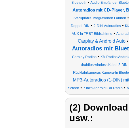
•
Bluetooth
Audio Empfänger Bluet
Autoradios mit CD-Player, 
Steckplätze Integrationen Fahrten
•
•
Doppel-DIN
2-DIN-Autoradios
Kf
•
AUX-In TF BT Bildschirme
Autorad
Carplay & Android Auto
Autoradios mit Blue
•
Carplay Radios
Kfz Radios Androi
drahtlos wireless Kabel 2-DI
Rückfahrkameras Kamera-In Blueto
MP3-Autoradios (1-DIN) mi
•
•
Screen
7 Inch Android Car Radio
A
(2) Download
usw.: