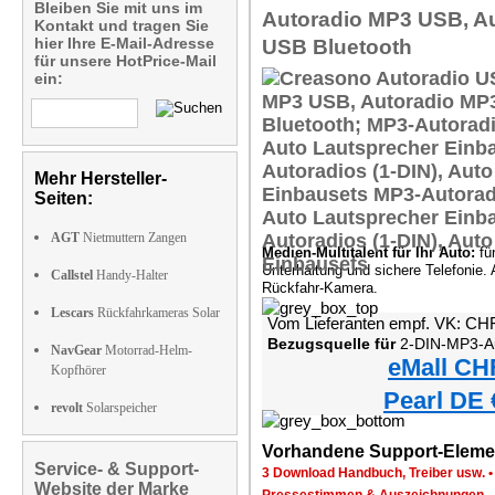
Bleiben Sie mit uns im
Autoradio MP3 USB, A
Kontakt und tragen Sie
hier Ihre E-Mail-Adresse
USB Bluetooth
für unsere HotPrice-Mail
ein:
Mehr Hersteller-
Seiten:
AGT
Nietmuttern Zangen
Medien-Multitalent für Ihr Auto:
fü
Unterhaltung und sichere Telefonie. 
Callstel
Handy-Halter
Rückfahr-Kamera.
Lescars
Rückfahrkameras Solar
Vom Lieferanten empf. VK: CH
Bezugsquelle für
2-DIN-MP3-Autoradio mit B
NavGear
Motorrad-Helm-
eMall CH
Kopfhörer
Pearl DE 
revolt
Solarspeicher
Vorhandene Support-Eleme
Service- & Support-
3 Download Handbuch, Treiber usw.
Website der Marke