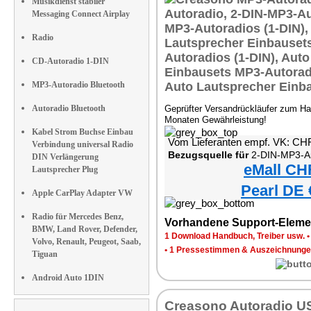
Musikdienst stabiler
Messaging Connect Airplay
Radio
CD-Autoradio 1-DIN
MP3-Autoradio Bluetooth
Autoradio Bluetooth
Geprüfter Versandrückläufer zum Ha
Monaten Gewährleistung!
Kabel Strom Buchse Einbau
Vom Lieferanten empf. VK: CH
Verbindung universal Radio
Bezugsquelle für
2-DIN-MP3-Autoradio mit B
DIN Verlängerung
eMall CH
Lautsprecher Plug
Pearl DE 
Apple CarPlay Adapter VW
Radio für Mercedes Benz,
Vorhandene Support-Eleme
BMW, Land Rover, Defender,
1 Download Handbuch, Treiber usw.
Volvo, Renault, Peugeot, Saab,
•
1 Pressestimmen & Auszeichnung
Tiguan
Android Auto 1DIN
Creasono Autoradio U