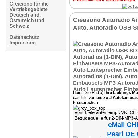
Pressestimmen & Auszeichnungen
Creasono für die
Vertriebsgebiete
Deutschland,
Creasono Autoradio An
Österreich und
Schweiz
Auto, Autoradio USB 
Datenschutz
Impressum
Hören Sie Radio,
Ihre Lieblings-Mu
das Bild von
bis zu 3 Autokameras
Freisprechen
.
Vom Lieferanten empf. VK: CH
Bezugsquelle für
2-DIN-MP3-Autoradio mit B
eMall CH
Pearl DE 