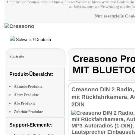
Um Ihnen ein bestmögliches Erlebnis auf dieser Website zu bieten setzen wir Cookies ei
zu. Informationen zur Verwendung und den W
Nur essenzielle Cook
Schweiz / Deutsch
Creasono Pr
Startseite
MIT BLUETO
Produkt-Übersicht:
Aktuelle Produkte
Creasono DIN 2 Radio,
Ältere Produkte
mit Rückfahrkamera, A
Alle Produkte
2DIN
Zubehör Produkte
Support-Elemente: