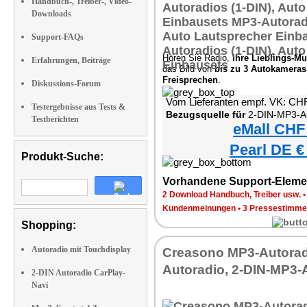
Handbuch-, Treiber-, Video-
Downloads
Support-FAQs
Hören Sie Radio,
Ihre Lieblings-Mu
Erfahrungen, Beiträge
das Bild von
bis zu 3 Autokameras
Freisprechen
.
Diskussions-Forum
Vom Lieferanten empf. VK: CH
Testergebnisse aus Tests &
Bezugsquelle für
2-DIN-MP3-Autoradio mit B
Testberichten
eMall CHF
Pearl DE €
Produkt-Suche:
Vorhandene Support-Eleme
2 Download Handbuch, Treiber usw.
Kundenmeinungen
•
3 Pressestimme
Shopping:
Autoradio mit Touchdisplay
Creasono MP3-Autorad
Autoradio, 2-DIN-MP3-
2-DIN Autoradio CarPlay-
Navi