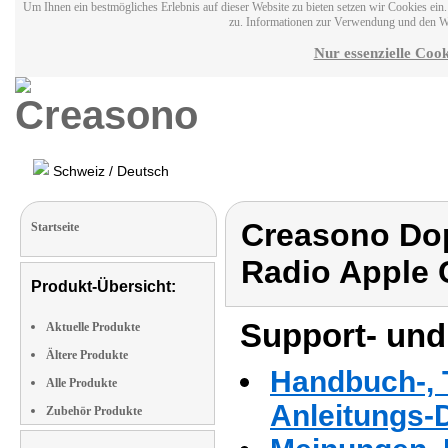
Um Ihnen ein bestmögliches Erlebnis auf dieser Website zu bieten setzen wir Cookies ei
zu. Informationen zur Verwendung und den W
Nur essenzielle Cook
Schweiz / Deutsch
Creasono Dop
Startseite
Radio Apple 
Produkt-Übersicht:
Support- und
Aktuelle Produkte
Ältere Produkte
Handbuch-, T
Alle Produkte
Anleitungs-
Zubehör Produkte