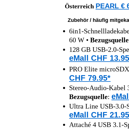
PEARL € 6
Österreich
Zubehör / häufig mitgeka
6in1-Schnellladeka
60 W •
Bezugsquelle
128 GB USB-2.0-Spei
eMall CHF 13.95
PRO Elite microSDX
CHF 79.95*
Stereo-Audio-Kabel 3
eMal
Bezugsquelle
:
Ultra Line USB-3.0-S
eMall CHF 21.95
Attaché 4 USB 3.1-S