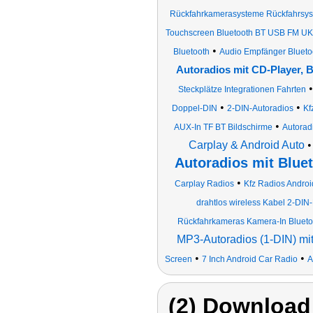
Rückfahrkamerasysteme Rückfahrsy
Touchscreen Bluetooth BT USB FM U
•
Bluetooth
Audio Empfänger Bluet
Autoradios mit CD-Player, 
Steckplätze Integrationen Fahrten
•
•
Doppel-DIN
2-DIN-Autoradios
Kf
•
AUX-In TF BT Bildschirme
Autorad
Carplay & Android Auto
Autoradios mit Blue
•
Carplay Radios
Kfz Radios Androi
drahtlos wireless Kabel 2-DI
Rückfahrkameras Kamera-In Blueto
MP3-Autoradios (1-DIN) mi
•
•
Screen
7 Inch Android Car Radio
A
(2) Download