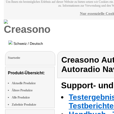
Um Ihnen ein bestmögliches Erlebnis auf dieser Website zu bieten setzen wir Cookies ei
zu. Informationen zur Verwendung und den W
Nur essenzielle Cook
Schweiz / Deutsch
Creasono Aut
Startseite
Autoradio Na
Produkt-Übersicht:
Support- und
Aktuelle Produkte
Ältere Produkte
Testergebni
Alle Produkte
Testbericht
Zubehör Produkte