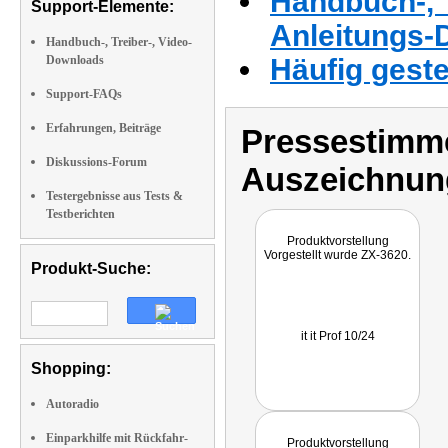
Handbuch-, T
Support-Elemente:
Anleitungs-
Handbuch-, Treiber-, Video-
Downloads
Häufig geste
Support-FAQs
Erfahrungen, Beiträge
Pressestimme
Diskussions-Forum
Auszeichnun
Testergebnisse aus Tests &
Testberichten
Produktvorstellung
Vorgestellt wurde ZX-3620.
Produkt-Suche:
it it Prof 10/24
Shopping:
Autoradio
Einparkhilfe mit Rückfahr-
Produktvorstellung