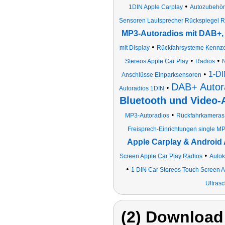
•
1DIN Apple Carplay
Autozubehör
Sensoren Lautsprecher Rückspiegel R
MP3-Autoradios mit DAB+, 
•
mit Display
Rückfahrsysteme Kennze
•
•
Stereos Apple Car Play
Radios
•
1-DI
Anschlüsse Einparksensoren
DAB+ Autor
•
Autoradios 1DIN
Bluetooth und Video-
•
MP3-Autoradios
Rückfahrkameras m
Freisprech-Einrichtungen single MP
Apple Carplay & Android
•
Screen Apple Car Play Radios
Auto
•
1 DIN Car Stereos Touch Screen A
Ultras
(2) Download