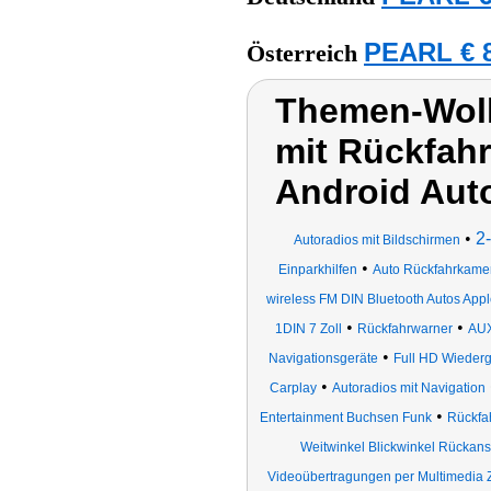
PEARL € 8
Österreich
Themen-Wolk
mit Rückfahr
Android Aut
•
2
Autoradios mit Bildschirmen
•
Einparkhilfen
Auto Rückfahrkamer
wireless FM DIN Bluetooth Autos Appl
•
•
1DIN 7 Zoll
Rückfahrwarner
AUX
•
Navigationsgeräte
Full HD Wieder
•
Carplay
Autoradios mit Navigation
•
Entertainment Buchsen Funk
Rückfa
Weitwinkel Blickwinkel Rückan
Videoübertragungen per Multimedia 