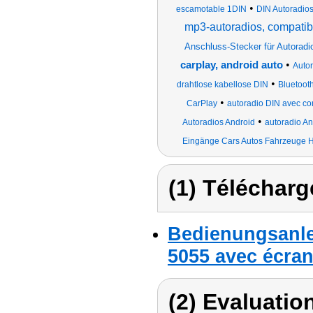
•
escamotable 1DIN
DIN Autoradios
mp3-autoradios, compatib
Anschluss-Stecker für Autoradi
•
carplay, android auto
Autor
•
drahtlose kabellose DIN
Bluetoot
•
CarPlay
autoradio DIN avec co
•
Autoradios Android
autoradio An
Eingänge Cars Autos Fahrzeuge H
(1) Télécharg
Bedienungsanle
5055 avec écran 
(2) Evaluation