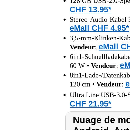
128 GB USB-2.0-Spei
CHF 13.95*
Stereo-Audio-Kabel 
eMall CHF 4.95*
3,5-mm-Klinken-Kabe
eMall C
Vendeur
:
6in1-Schnellladeka
eM
60 W •
Vendeur
:
8in1-Lade-/Datenka
e
120 cm •
Vendeur
:
Ultra Line USB-3.0-S
CHF 21.95*
Nuage de mot