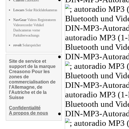
Callstel
Ladekabel
Lescars
Solar Rückfahrkameras
NavGear
Videos Registratoren
Videorecorder Vehikel
Dashcameras vorne
Parküberwachungs
revolt
Solarspeicher
Site de service et
support de la marque
Creasono Pour les
zones de
commercialisation de
l'Allemagne, de
l'Autriche et de la
Suisse
Confidentialité
A propos de nous