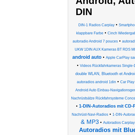
Android, Aut
DIN
•
DIN-1 Radios Carplay
Smartpho
•
klappbare Farbe
Cinch Wiedergab
•
autoradio Android 7 pouces
autorad
UKW 1DIN AUX Kameras BT RDS MP
android auto
•
Apple CarPlay san
•
Videos Rückfahrkameras Single-
double WLAN, Bluetooth et Androi
•
autoradios android 1din
Car Play
Android Auto Einbau-Navigationsge
Nachrüstsätze Rückfahrsysteme Conce
•
1-DIN-Autoradios mit CD-
•
Nachrüst-Navi-Radios
1-DIN-Autora
& MP3
•
Autoradios Carplay
Autoradios mit Blu