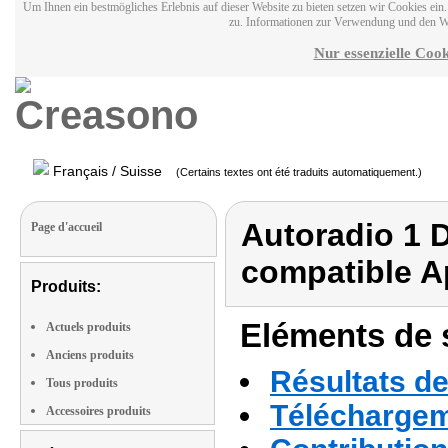
Um Ihnen ein bestmögliches Erlebnis auf dieser Website zu bieten setzen wir Cookies ei
zu. Informationen zur Verwendung und den W
Nur essenzielle Cook
Français / Suisse
(Certains textes ont été traduits automatiquement.)
Autoradio 1 D
Page d'accueil
compatible Ap
Produits:
Eléments de s
Actuels produits
Anciens produits
Résultats de
Tous produits
Téléchargeme
Accessoires produits