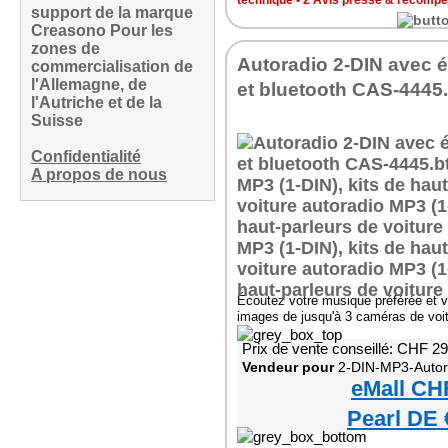
technique
•
2 Avis presse & récomp
support de la marque
Creasono Pour les
zones de
Autoradio 2-DIN avec é
commercialisation de
l'Allemagne, de
et bluetooth CAS-4445.
l'Autriche et de la
Suisse
Confidentialité
A propos de nous
Écoutez votre musique préférée et v
images de jusqu'à 3 caméras de voi
Prix de vente conseillé: CHF 2
Vendeur pour
2-DIN-MP3-Autoradio mit Blu
eMall CH
Pearl DE 