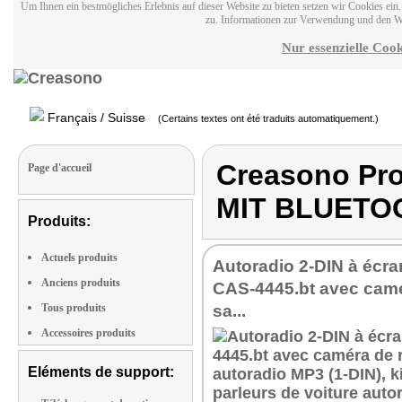
Um Ihnen ein bestmögliches Erlebnis auf dieser Website zu bieten setzen wir Cookies ei
zu. Informationen zur Verwendung und den W
Nur essenzielle Cook
Français / Suisse
(Certains textes ont été traduits automatiquement.)
Creasono Pr
Page d'accueil
MIT BLUETO
Produits:
Actuels produits
Autoradio 2-DIN à écran
Anciens produits
CAS-4445.bt avec camé
Tous produits
sa...
Accessoires produits
Eléments de support: