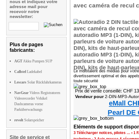
nous et indiquez votre
avec caméra de recul 
adresse mail pour
recevoir notre
newsletter:
Plus de pages
fabricants:
AGT
Akku Pumpen SUP
Le multitalent des médias pour votre
Callstel
Ladekabel
divertissement optimal et des appel
toute sécurité
Lescars
Solar Rückfahrkameras
Prix de vente conseillé: CHF 1
NavGear
Videos Registratoren
Vendeur pour
2-DIN-MP3-Autoradio mit Blu
Videorecorder Vehikel
eMall CH
Dashcameras vorne
Parküberwachungs
Pearl DE 
revolt
Solarspeicher
Eléments de support dispon
3 Télécharger notices, pilotes …
•
1 
Site de service et