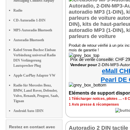
Messaging Connect Airplay
Radio
CD-Autoradio 1-DIN
MP3-Autoradio Bluetooth
Autoradio Bluetooth
Produit de retour vérifié à un prix in
Kabel Strom Buchse Einbau
mois de garantie !
Verbindung universal Radio
Prix de vente conseillé: CHF 2
DIN Verlängerung
Vendeur pour
2-DIN-MP3-Autoradio mit Blu
Lautsprecher Plug
eMall CH
Apple CarPlay Adapter VW
Pearl DE 
Radio für Mercedes Benz,
BMW, Land Rover, Defender,
Eléments de support dispon
Volvo, Renault, Peugeot, Saab,
1 Télécharger notices, pilotes …
•
8 C
Tiguan
1 Avis presse & récompenses
Android Auto 1DIN
Restez en contact avec
Autoradio 2 DIN tactil