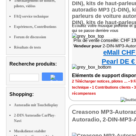
Téléchargement de notices,
pilotes, vidéos
FAQ service technique
Écoutez votre musique préférée et g
Expériences, Contributions
qui se passe derrière vous
Forum de discussion
Prix de vente conseillé: CHF 1
Vendeur pour
2-DIN-MP3-Autoradio mit Blu
Résultats de tests
eMall CHF
Pearl DE €
Recherche produits:
Eléments de support dispon
2 Télécharger notices, pilotes …
•
9 
technique
•
1 Contributions clients
•
3
récompenses
Shopping:
Autoradio mit Touchdisplay
Creasono MP3-Autorad
2-DIN Autoradio CarPlay-
Autoradio, 2-DIN-MP3-
Navi
Musikdienst stabiler