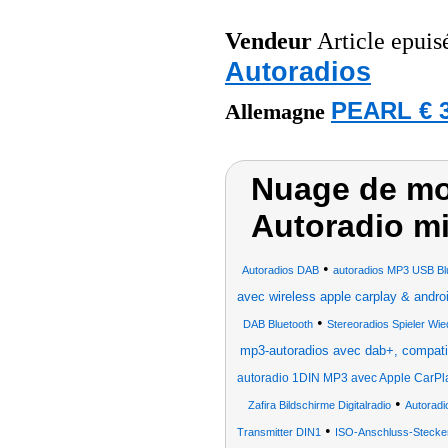
Vendeur
Article epuis
Autoradios
PEARL € 3
Allemagne
Nuage de mo
Autoradio m
•
Autoradios DAB
autoradios MP3 USB Bl
avec wireless apple carplay & andro
•
DAB Bluetooth
Stereoradios Spieler Wi
mp3-autoradios avec dab+, compati
autoradio 1DIN MP3 avec Apple CarPlay
•
Zafira Bildschirme Digitalradio
Autoradi
•
Transmitter DIN1
ISO-Anschluss-Stecker