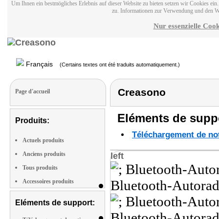
Um Ihnen ein bestmögliches Erlebnis auf dieser Website zu bieten setzen wir Cookies ei
zu. Informationen zur Verwendung und den W
Nur essenzielle Cook
Français
(Certains textes ont été traduits automatiquement.)
Creasono
Page d'accueil
Eléments de suppo
Produits:
Téléchargement de noti
Actuels produits
Anciens produits
left
Tous produits
Accessoires produits
Eléments de support: