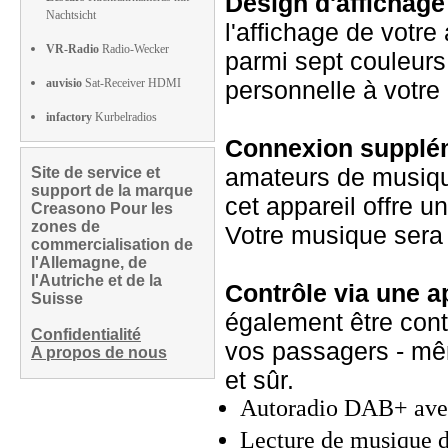
Design d'affichage
Nachtsicht
l'affichage de votre
VR-Radio
Radio-Wecker
parmi sept couleurs
auvisio
Sat-Receiver HDMI
personnelle à votre 
infactory
Kurbelradios
Connexion supplé
amateurs de musiqu
Site de service et
support de la marque
cet appareil offre 
Creasono Pour les
zones de
Votre musique sera 
commercialisation de
l'Allemagne, de
l'Autriche et de la
Contrôle via une ap
Suisse
également être contr
Confidentialité
vos passagers - mêm
A propos de nous
et sûr.
Autoradio DAB+ av
Lecture de musique d