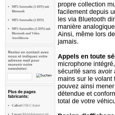
propre collection m
MP3-Autoradio (1-DIN) mit
facilement depuis u
Bluetooth
les via Bluetooth d
MP3-Autoradio (1-DIN)
manière analogique 
MP3-Autoradios (1-DIN) mit
Ainsi, même lors de
Bluetooth und Video-
Anschlüssen
jamais.
Restez en contact avec
Appels en toute sé
nous et indiquez votre
adresse mail pour
microphone intégré
recevoir notre
newsletter:
sécurité sans avoir
mains sur le volant 
pouvez ainsi mener
Plus de pages
détendue et conform
fabricants:
total de votre véhicu
Callstel
USB-C-Kabel
Lescars
Rückfahrkameras mit