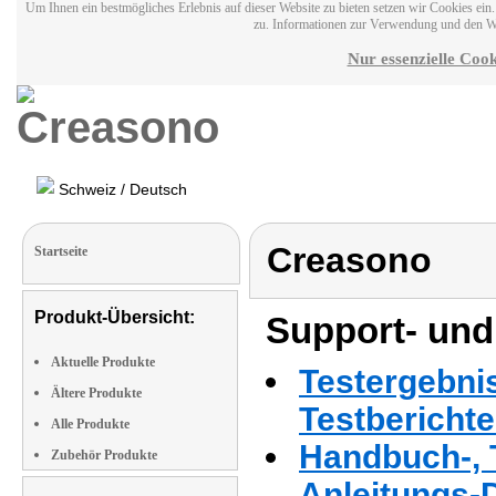
Um Ihnen ein bestmögliches Erlebnis auf dieser Website zu bieten setzen wir Cookies ei
zu. Informationen zur Verwendung und den W
Nur essenzielle Cook
Schweiz / Deutsch
Creasono
Startseite
Produkt-Übersicht:
Support- und
Aktuelle Produkte
Testergebni
Ältere Produkte
Testbericht
Alle Produkte
Handbuch-, T
Zubehör Produkte
Anleitungs-