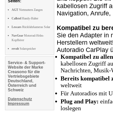
Seiten:
kabellosen Zugriff
AGT
Nietmuttern Zangen
Navigation, Anrufe,
Callstel
Handy-Halter
Kompatibel zu ber
Lescars
Rückfahrkameras Solar
Sie den Adapter in
NavGear
Motorrad-Helm-
Kopfhörer
Herstellern weltwei
Autoradio CarPlay ü
revolt
Solarspeicher
Kompatibel zu alle
kabellosen Zugriff 
Service- & Support-
Website der Marke
Nachrichten, Musik-W
Creasono für die
Vertriebsgebiete
Bereits k
ompatibel 
Deutschland,
weltweit
Österreich und
Schweiz
Für Autoradios mit
Datenschutz
Plug and Play:
einfa
Impressum
loslegen