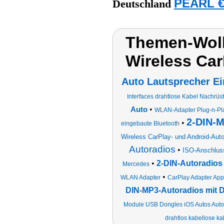
PEARL €
Deutschland
Themen-Wolk
Wireless Car
Auto Lautsprecher E
Interfaces drahtlose Kabel Nachrüs
•
Auto
WLAN-Adapter Plug-n-Pla
2-DIN-M
•
eingebaute Bluetooth
Wireless CarPlay- und Android-Aut
Autoradios
•
ISO-Anschluss
•
2-DIN-Autoradios 
Mercedes
•
WLAN Adapter
CarPlay Adapter App
DIN-MP3-Autoradios mit D
Module USB Dongles iOS Autos Autor
drahtlos kabellose ka