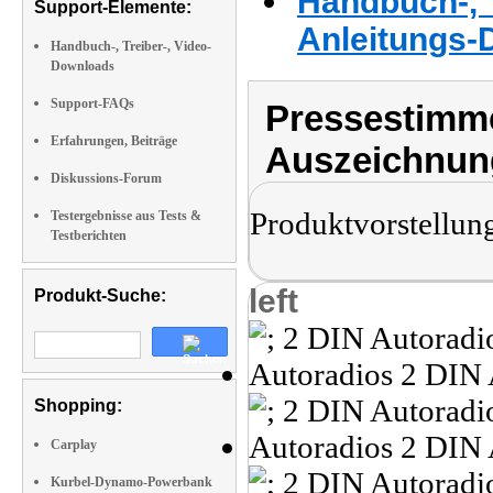
Handbuch-, T
Support-Elemente:
Anleitungs-
Handbuch-, Treiber-, Video-
Downloads
Support-FAQs
Pressestimme
Erfahrungen, Beiträge
Auszeichnun
Diskussions-Forum
Produktvorstellun
Testergebnisse aus Tests &
Testberichten
left
Produkt-Suche:
Shopping:
Carplay
Kurbel-Dynamo-Powerbank