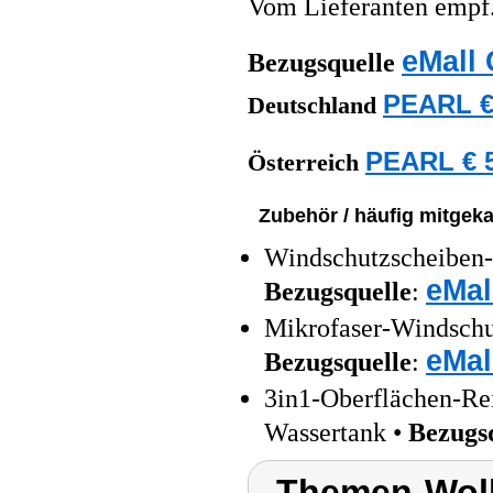
Vom Lieferanten emp
eMall 
Bezugsquelle
PEARL €
Deutschland
PEARL € 5
Österreich
Zubehör / häufig mitgeka
Windschutzscheiben-
eMal
Bezugsquelle
:
Mikrofaser-Windschu
eMal
Bezugsquelle
:
3in1-Oberflächen-Rei
Wassertank •
Bezugs
Themen-Wolk