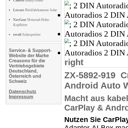
Callstel
Handy-Halter
Lescars
Rückfahrkameras Solar
NavGear
Motorrad-Helm-
Kopfhörer
revolt
Solarspeicher
Service- & Support-
Website der Marke
right
Creasono für die
Vertriebsgebiete
Deutschland,
ZX-5892-919
C
Österreich und
Schweiz
Android Auto W
Datenschutz
Macht aus kabe
Impressum
CarPlay & Andr
Nutzen Sie CarPla
Adapter-AI-Box ma