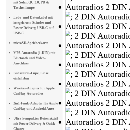
mit Solar, QC 3.0, PD &
Taschenlampe
Lade- und Datenkabel mit
integriertem Ständer und
Power Delivery, USB-C auf
USB-C
microSD-Speicherkarte
MP3-Autoradio (1-DIN) mit
Bluetooth und Video-
Anschluss
Bildschirm-Lupe, Linse
einfahrbar
Wireless-Adapter für Apple
CarPlay-Autoradios
2in1-Funk-Adapter für Apple
CarPlay und Android Auto
Ultra-kompaktes Reisenetzteil
mit Power Delivery & Quick
Charge