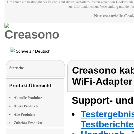
Um Ihnen ein bestmögliches Erlebnis auf dieser Website zu bieten setzen wir Cookies ei
zu. Informationen zur Verwendung und den W
Nur essenzielle Cook
Schweiz / Deutsch
Creasono kab
Startseite
WiFi-Adapter
Produkt-Übersicht:
Support- und
Aktuelle Produkte
Ältere Produkte
Testergebni
Alle Produkte
Testbericht
Zubehör Produkte