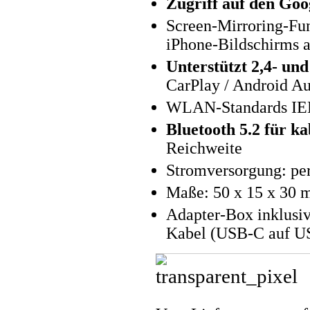
Zugriff auf den Goo
Screen-Mirroring-Fu
iPhone-Bildschirms a
Unterstützt 2,4- 
CarPlay / Android A
WLAN-Standards IEEE
Bluetooth 5.2 für k
Reichweite
Stromversorgung: p
Maße: 50 x 15 x 30 
Adapter-Box inklus
Kabel (USB-C auf US