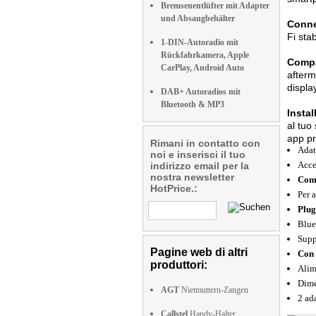
Bremsenentlüfter mit Adapter
und Absaugbehälter
Conne
Fi sta
1-DIN-Autoradio mit
Rückfahrkamera, Apple
Compat
CarPlay, Android Auto
afterm
displa
DAB+ Autoradios mit
Bluetooth & MP3
Instal
al tuo
app pr
Rimani in contatto con
Adat
noi e inserisci il tuo
Acce
indirizzo email per la
nostra newsletter
Comp
HotPrice.:
Per 
Plug
Blue
Supp
Pagine web di altri
Con 
produttori:
Alim
Dime
AGT
Nietmuttern-Zangen
2 ad
Callstel
Handy-Halter