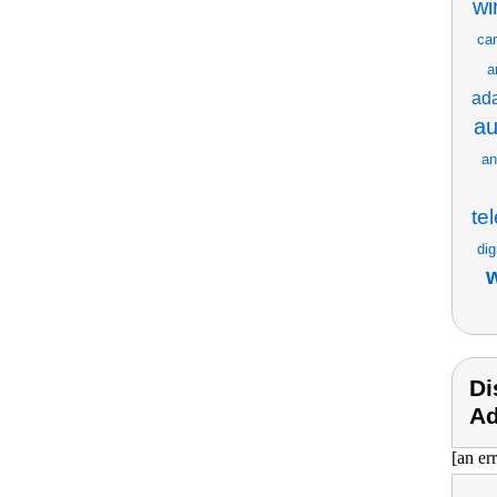
wi
car
a
ada
au
an
te
dig
w
Di
Ad
[an er