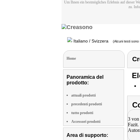
Um Ihnen ein bestmögliches Erlebnis auf dieser We
zu. Inf
Italiano / Svizzera
(Alcuni testi sono 
Cr
Home
El
Panoramica del
prodotto:
attuali prodotti
Co
precedenti prodotti
tutto prodotti
3 von
Accessori prodotti
Fazit.
Autor
Area di supporto: