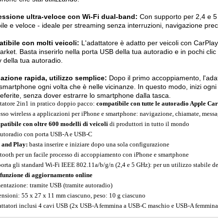
ssione ultra-veloce con Wi-Fi dual-band:
Con supporto per 2,4 e 5
bile e veloce - ideale per streaming senza interruzioni, navigazione preci
ibile con molti veicoli:
L'adattatore è adatto per veicoli con CarPlay 
arket. Basta inserirlo nella porta USB della tua autoradio e in pochi clic 
y della tua autoradio.
lazione rapida, utilizzo semplice:
Dopo il primo accoppiamento, l'ada
 smartphone ogni volta che è nelle vicinanze. In questo modo, inizi ogn
eferite, senza dover estrarre lo smartphone dalla tasca.
tatore 2in1 in pratico doppio pacco:
compatibile con tutte le autoradio Apple Ca
sso wireless a applicazioni per iPhone e smartphone: navigazione, chiamate, messagg
atibile con oltre 600 modelli di veicoli
di produttori in tutto il mondo
autoradio con porta USB-A e USB-C
 and Play:
basta inserire e iniziare dopo una sola configurazione
tooth per un facile processo di accoppiamento con iPhone e smartphone
orta gli standard Wi-Fi IEEE 802.11a/b/g/n (2,4 e 5 GHz): per un utilizzo stabile d
funzione di aggiornamento online
entazione: tramite USB (tramite autoradio)
nsioni: 55 x 27 x 11 mm ciascuno, peso: 10 g ciascuno
attatori inclusi 4 cavi USB (2x USB-A femmina a USB-C maschio e USB-A femmina a