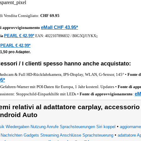
di Vendita Consigliato:
CHF 69.95
eMall CHF 43.95*
di approvvigionamento
PEARL € 42,99*
ia
EAN:
4022107896832
/
B0G5QJ1YKX
;
PEARL € 42,99*
a
1,50 pro Adapter.
essori / I clienti spesso hanno anche acquistato:
ashcam & Full HD-Rückfahrkamera, IPS-Display, WLAN, G-Sensor, 145° •
Fonte 
95*
Gefahren-Warner mit POI-Daten für Europa, 1 Jahr kostenl. Updates •
Fonte di ap
eM
assistent: Stoppschild-Einparkhilfe mit LEDs •
Fonte di approvvigionamento
:
emi relativi al adattatore carplay, accessorio
ndroid Auto
•
ik Wiedergaben Nutzung Anrufe Sprachsteuerungen Siri koppel
aggiorname
•
Nachrichten Gadgets Streaming Anschlüsse Sprachsteuerung
adattatore 