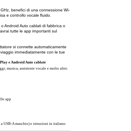
 GHz, benefici di una connessione Wi-
sa e controllo vocale fluido.
o Android Auto cablati di fabbrica o
avrai tutte le app importanti sul
ttatore si connette automaticamente
i viaggio immediatamente con le tue
rPlay e Android Auto cablate
i, musica, assistente vocale e molto altro.
elle app
 USB-A maschio) e istruzioni in italiano