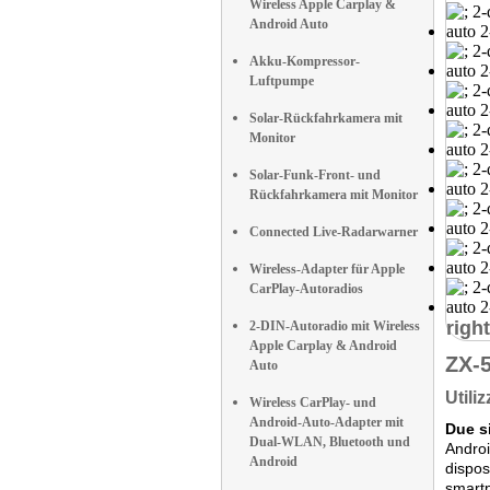
Wireless Apple Carplay &
Android Auto
Akku-Kompressor-
Luftpumpe
Solar-Rückfahrkamera mit
Monitor
Solar-Funk-Front- und
Rückfahrkamera mit Monitor
Connected Live-Radarwarner
Wireless-Adapter für Apple
CarPlay-Autoradios
right
2-DIN-Autoradio mit Wireless
Apple Carplay & Android
ZX-
Auto
Utili
Wireless CarPlay- und
Android-Auto-Adapter mit
Due s
Dual-WLAN, Bluetooth und
Androi
Android
dispos
smartp