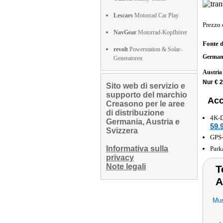
Lescars
Motorrad Car Play
Prezzo 
NavGear
Motorrad-Kopfhörer
Fonte 
revolt
Powerstation & Solar-
German
Generatoren
Austri
Nur € 2
Sito web di servizio e
supporto del marchio
Acc
Creasono per le aree
di distribuzione
4K-D
Germania, Austria e
59.
Svizzera
GPS-
Informativa sulla
Park
privacy
Note legali
T
A
Mus