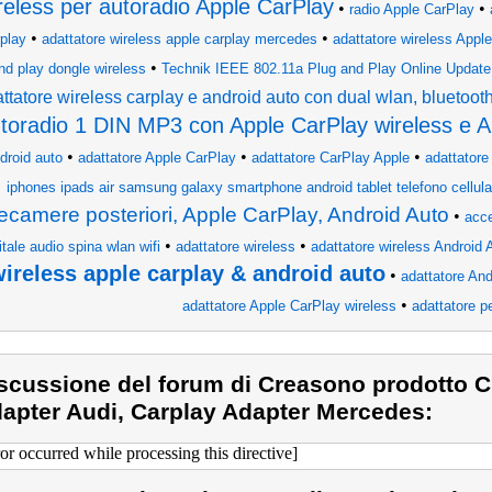
reless per autoradio Apple CarPlay
•
•
radio Apple CarPlay
•
•
play
adattatore wireless apple carplay mercedes
adattatore wireless Appl
•
nd play dongle wireless
Technik IEEE 802.11a Plug and Play Online Updat
ttatore wireless carplay e android auto con dual wlan, bluetoot
toradio 1 DIN MP3 con Apple CarPlay wireless e A
•
•
•
droid auto
adattatore Apple CarPlay
adattatore CarPlay Apple
adattatore
iphones ipads air samsung galaxy smartphone android tablet telefono cellula
lecamere posteriori, Apple CarPlay, Android Auto
•
acce
•
•
itale audio spina wlan wifi
adattatore wireless
adattatore wireless Android 
ireless apple carplay & android auto
•
adattatore And
•
adattatore Apple CarPlay wireless
adattatore p
scussione del forum di Creasono prodotto 
apter Audi, Carplay Adapter Mercedes:
ror occurred while processing this directive]