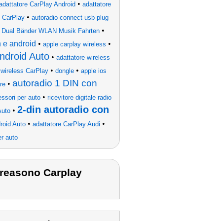
•
adattatore CarPlay Android
adattatore
•
e CarPlay
autoradio connect usb plug
•
e Dual Bänder WLAN Musik Fahrten
h e android
•
•
apple carplay wireless
ndroid Auto
•
adattatore wireless
•
•
 wireless CarPlay
dongle
apple ios
autoradio 1 DIN con
•
re
•
ssori per auto
ricevitore digitale radio
2-din autoradio con
•
Auto
•
•
roid Auto
adattatore CarPlay Audi
er auto
Creasono Carplay