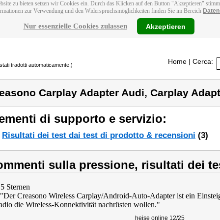
bsite zu bieten setzen wir Cookies ein. Durch das Klicken auf den Button "Akzeptieren" stim
ormationen zur Verwendung und den Widerspruchsmöglichkeiten finden Sie im Bereich
Daten
Nur essenzielle Cookies zulassen
Akzeptieren
Home
| Cerca:
stati tradotti automaticamente.)
easono Carplay Adapter Audi, Carplay Adap
ementi di supporto e servizio:
Risultati dei test dai test di prodotto & recensioni
(3)
mmenti sulla pressione, risultati dei te
 5 Sternen
 "Der Creasono Wireless Carplay/Android-Auto-Adapter ist ein Einsteiger
adio die Wireless-Konnektivität nachrüsten wollen."
heise online 12/25