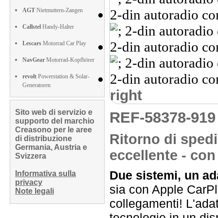
AGT
Nietmuttern-Zangen
Callstel
Handy-Halter
Lescars
Motorrad Car Play
NavGear
Motorrad-Kopfhörer
revolt
Powerstation & Solar-
Generatoren
right
Sito web di servizio e
REF-58378-91
supporto del marchio
Creasono per le aree
Ritorno di spedi
di distribuzione
Germania, Austria e
eccellente - con
Svizzera
Due sistemi, un ad
Informativa sulla
privacy
sia con Apple CarPl
Note legali
collegamenti! L'ada
tecnologie in un di