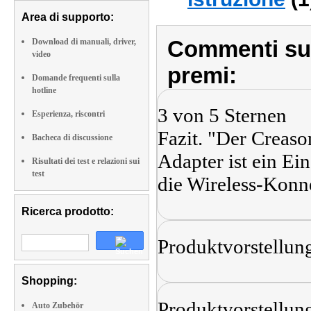
Area di supporto:
Commenti sull
Download di manuali, driver,
video
premi:
Domande frequenti sulla
hotline
3 von 5 Sternen
Esperienza, riscontri
Fazit. "Der Creas
Bacheca di discussione
Adapter ist ein Ein
Risultati dei test e relazioni sui
test
die Wireless-Konne
Ricerca prodotto:
Produktvorstellun
Shopping:
Produktvorstellun
Auto Zubehör