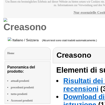
Um Ihnen ein bestmögliches Erlebnis auf dieser Website zu bieten setzen wir Cookies ei
zu. Informationen zur Verwendung und den W
Nur essenzielle Cook
Italiano / Svizzera
(Alcuni testi sono stati tradotti automaticamente.)
Creasono
Home
Panoramica del
Elementi di s
prodotto:
Risultati dei
attuali prodotti
recensioni
(
precedenti prodotti
tutto prodotti
Download di 
Accessori prodotti
istruzione
(1