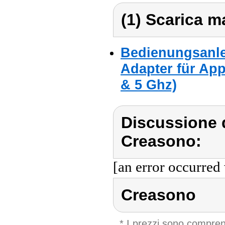
(1) Scarica ma
Bedienungsanle
Adapter für App
& 5 Ghz)
Discussione 
Creasono:
[an error occurred 
Creasono
* I prezzi sono compren