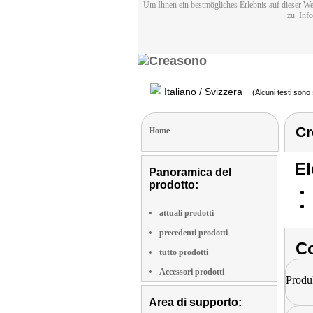
Um Ihnen ein bestmögliches Erlebnis auf dieser We
zu. Inf
Italiano / Svizzera
(Alcuni testi sono 
Cr
Home
El
Panoramica del
prodotto:
attuali prodotti
precedenti prodotti
Co
tutto prodotti
Accessori prodotti
Produ
Area di supporto: