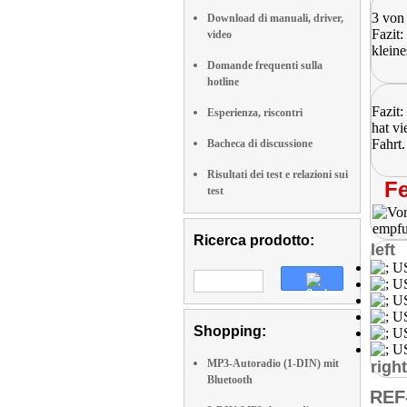
3 von
Download di manuali, driver,
Fazit
video
kleine
Domande frequenti sulla
hotline
Fazit
Esperienza, riscontri
hat v
Fahrt.
Bacheca di discussione
Risultati dei test e relazioni sui
Fe
test
Ricerca prodotto:
left
Shopping:
MP3-Autoradio (1-DIN) mit
right
Bluetooth
REF