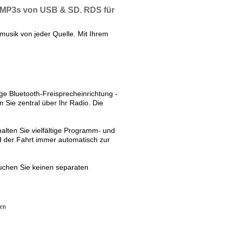
t MP3s
von USB & SD. RDS für
usik von jeder Quelle. Mit Ihrem
ige Bluetooth-Freisprecheinrichtung -
n Sie zentral über Ihr Radio. Die
lten Sie vielfältige Programm- und
d der Fahrt immer automatisch zur
uchen Sie keinen separaten
ten