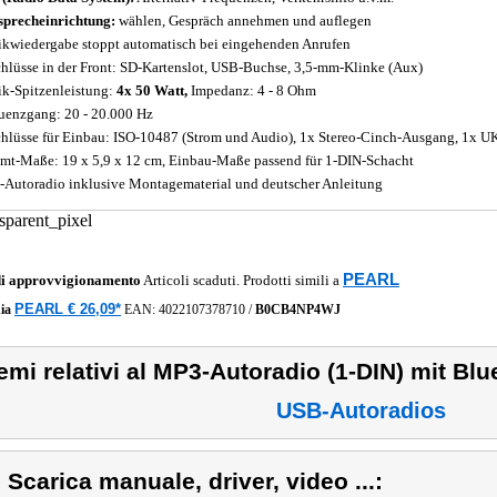
sprecheinrichtung:
wählen, Gespräch annehmen und auflegen
kwiedergabe stoppt automatisch bei eingehenden Anrufen
hlüsse in der Front: SD-Kartenslot, USB-Buchse, 3,5-mm-Klinke (Aux)
k-Spitzenleistung:
4x 50 Watt,
Impedanz: 4 - 8 Ohm
uenzgang: 20 - 20.000 Hz
hlüsse für Einbau: ISO-10487 (Strom und Audio), 1x Stereo-Cinch-Ausgang, 1x 
mt-Maße: 19 x 5,9 x 12 cm, Einbau-Maße passend für 1-DIN-Schacht
Autoradio inklusive Montagematerial und deutscher Anleitung
PEARL
di approvvigionamento
Articoli scaduti. Prodotti simili a
PEARL € 26,09*
ia
EAN:
4022107378710
/
B0CB4NP4WJ
emi relativi al MP3-Autoradio (1-DIN) mit Blu
USB-Autoradios
) Scarica manuale, driver, video ...: