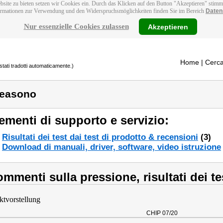
bsite zu bieten setzen wir Cookies ein. Durch das Klicken auf den Button "Akzeptieren" stim
ormationen zur Verwendung und den Widerspruchsmöglichkeiten finden Sie im Bereich
Daten
Nur essenzielle Cookies zulassen
Akzeptieren
Home
| Cerca
stati tradotti automaticamente.)
easono
ementi di supporto e servizio:
Risultati dei test dai test di prodotto & recensioni
(3)
Download di manuali, driver, software, video istruzione
mmenti sulla pressione, risultati dei te
ktvorstellung
CHIP 07/20