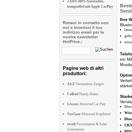
2-DIN-MP3-Autoradios,
Best
kompatibel mit Apple CarPlay
Sende
Ihre 
Rimani in contatto con
Bluet
noi e inserisci il tuo
laus
indirizzo email per la
gebe
nostra newsletter
HotPrice.:
stre
Telef
ein Mi
Musikw
Pagine web di altri
produttori:
Optim
Verkeh
AGT
Nietmuttern-Zangen
stärk
Callstel
Handy-Halter
Starke
Verstä
Lescars
Motorrad Car Play
Blue
Wied
NavGear
Motorrad-Kopfhörer
Blue
revolt
Powerstation & Solar-
UKW-
Generatoren
RDS 