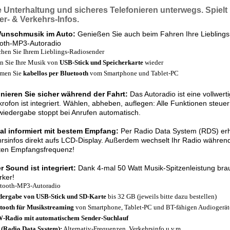
e Unterhaltung
und sicheres
Telefonieren
unterwegs.
Spiel
r- & Verkehrs-Infos.
Wunschmusik im Auto:
Genießen Sie auch beim Fahren Ihre Lieblingsm
ooth-MP3-Autoradio
chen Sie Ihrem Lieblings-Radiosender
n Sie Ihre Musik von
USB-Stick und Speicherkarte
wieder
amen Sie
kabellos per Bluetooth
vom Smartphone und Tablet-PC
onieren Sie
sicher während der Fahrt:
Das Autoradio ist eine vollwert
krofon ist integriert. Wählen, abheben, auflegen: Alle Funktionen steuer
iedergabe stoppt bei Anrufen automatisch.
al informiert mit bestem Empfang:
Per Radio Data System (RDS) erha
rsinfos direkt aufs LCD-Display. Außerdem wechselt Ihr Radio währen
sten Empfangsfrequenz!
r Sound ist integriert:
Dank 4-mal 50 Watt Musik-Spitzenleistung bra
rker!
tooth-MP3-Autoradio
ergabe von USB-Stick und SD-Karte
bis 32 GB (jeweils bitte dazu bestellen)
tooth für Musikstreaming
von Smartphone, Tablet-PC und BT-fähigen Audiogerä
Radio mit automatischem Sender-Suchlauf
(Radio Data System):
Alternativ-Frequenzen, Verkehrsinfo u.v.m.