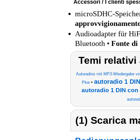
Accessori / I clienti sp
microSDHC-Speicherk
approvvigionament
Audioadapter für HiF
Bluetooth •
Fonte di
Temi relativ
Autoradios mit MP3-Wiedergabe v
autoradio 1 DI
•
Pkw
autoradio 1 DIN con 
autorad
(1) Scarica ma