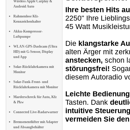
Wireless Apple Carplay &
Android Auto
Ihre besten Hits a
2250" Ihre Lieblin
Rahmenlose Kfz-
Kennzeichenhalter
45 Watt Musikleistu
Akku-Kompressor-
Luftpumpe
Die
klangstarke Au
WLAN-GPS-Dashcam (Ultra
alten Ärger mit zer
HD) mit G-Sensor, Display
und App
anstecken,
schon l
störungsfrei!
Sogar
Solar-Rückfahrkamera mit
Monitor
diesem Autoradio v
Solar-Funk-Front- und
Rückfahrkamera mit Monitor
Leichte Bedienung
Marderschreck für Auto, Kfz
Tasten. Dank
deutl
& Pkw
intuitive Steuerun
Connected Live-Radarwarner
vermeiden Sie den 
Bremsenentlüfter mit Adapter
und Absaugbehälter