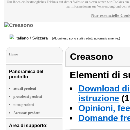
Um Ihnen ein bestmögliches Erlebnis auf dieser Website zu bieten setzen wir Cookies ei
zu. Informationen zur Verwendung und den W
Nur essenzielle Cook
Italiano / Svizzera
(Alcuni testi sono stati tradotti automaticamente.)
Creasono
Home
Panoramica del
Elementi di s
prodotto:
Download di 
attuali prodotti
istruzione
(1
precedenti prodotti
tutto prodotti
Opinioni, fe
Accessori prodotti
Domande fre
Area di supporto: