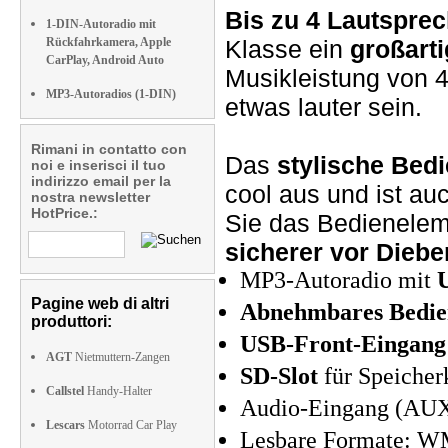
Bis zu 4 Lautspre
1-DIN-Autoradio mit
Rückfahrkamera, Apple
Klasse ein
großarti
CarPlay, Android Auto
Musikleistung von 4
MP3-Autoradios (1-DIN)
etwas lauter sein.
Rimani in contatto con
Das
stylische Bed
noi e inserisci il tuo
indirizzo email per la
cool aus und ist au
nostra newsletter
HotPrice.:
Sie das Bedienelem
sicherer vor Diebe
MP3-Autoradio mit
Pagine web di altri
Abnehmbares Bedi
produttori:
USB-Front-Eingan
AGT
Nietmuttern-Zangen
SD-Slot
für Speicher
Callstel
Handy-Halter
Audio-Eingang (AUX)
Lescars
Motorrad Car Play
Lesbare Formate: WM