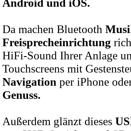
Android und iOS.
Da machen Bluetooth
Musi
Freisprecheinrichtung
ric
HiFi-Sound Ihrer Anlage u
Touchscreens mit Gestensteu
Navigation
per iPhone ode
Genuss.
Außerdem glänzt dieses
US