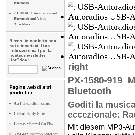
Bluetooth
2-DIN-MP3-Autoradios mit
Bluetooth und Video-
Anschluss
Rimani in contatto con
noi e inserisci il tuo
indirizzo email per la
nostra newsletter
HotPrice.:
right
PX-1580-919
M
Pagine web di altri
Bluetooth
produttori:
Goditi la musica
AGT
Nietmuttern-Zangen
eccezionale: Ra
Callstel
Handy-Halter
Lescars
Motorrad Car Play
Mit diesem MP3-Auto
NavGear
Motorrad-Kopfhörer