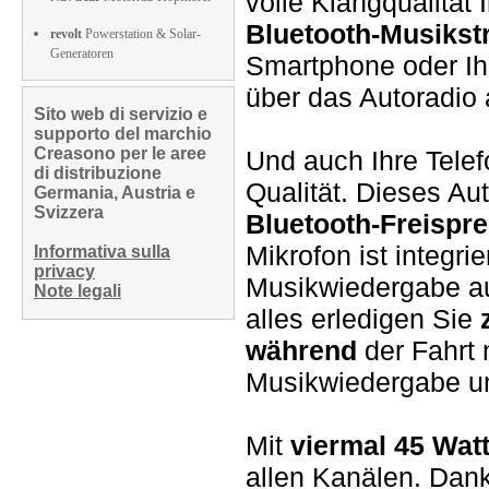
volle Klangqualität
Bluetooth-Musikst
revolt
Powerstation & Solar-
Generatoren
Smartphone oder Ih
über das Autoradio 
Sito web di servizio e
supporto del marchio
Creasono per le aree
Und auch Ihre Telef
di distribuzione
Qualität. Dieses Aut
Germania, Austria e
Svizzera
Bluetooth-Freispr
Mikrofon ist integri
Informativa sulla
privacy
Musikwiedergabe a
Note legali
alles erledigen Sie
während
der Fahrt 
Musikwiedergabe un
Mit
viermal 45 Wat
allen Kanälen. Dan