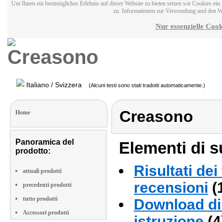
Um Ihnen ein bestmögliches Erlebnis auf dieser Website zu bieten setzen wir Cookies ei
zu. Informationen zur Verwendung und den W
Nur essenzielle Cook
Italiano / Svizzera
(Alcuni testi sono stati tradotti automaticamente.)
Creasono
Home
Panoramica del
Elementi di s
prodotto:
Risultati dei
attuali prodotti
recensioni
(
precedenti prodotti
tutto prodotti
Download di 
Accessori prodotti
istruzione
(4