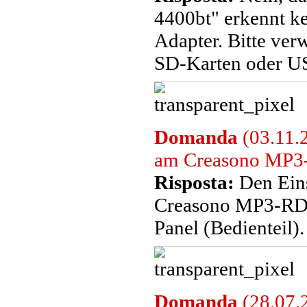
4400bt" erkennt k
Adapter. Bitte ver
SD-Karten oder US
Domanda
(03.11.2
am Creasono MP3
Risposta:
Den Eins
Creasono MP3-RD
Panel (Bedienteil).
Domanda
(28.07.2