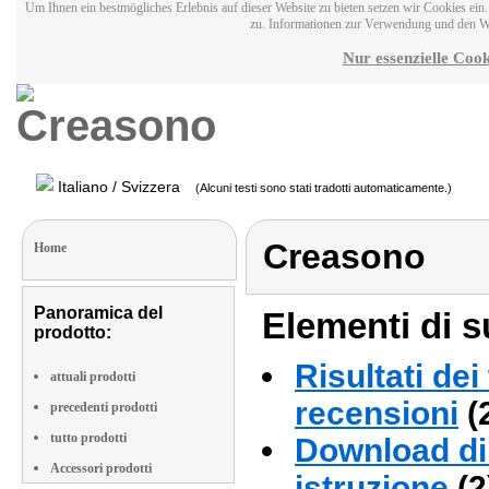
Um Ihnen ein bestmögliches Erlebnis auf dieser Website zu bieten setzen wir Cookies ei
zu. Informationen zur Verwendung und den W
Nur essenzielle Cook
Italiano / Svizzera
(Alcuni testi sono stati tradotti automaticamente.)
Creasono
Home
Panoramica del
Elementi di s
prodotto:
Risultati dei
attuali prodotti
recensioni
(
precedenti prodotti
tutto prodotti
Download di 
Accessori prodotti
istruzione
(2