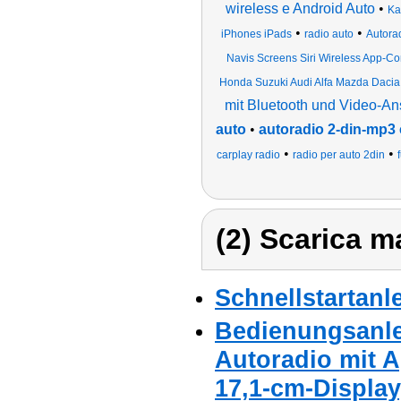
wireless e Android Auto
•
Ka
•
•
iPhones iPads
radio auto
Autora
Navis Screens Siri Wireless App-C
Honda Suzuki Audi Alfa Mazda Dacia
mit Bluetooth und Video-A
auto
•
autoradio 2-din-mp3 
•
•
carplay radio
radio per auto 2din
(2) Scarica ma
Schnellstartanl
Bedienungsanle
Autoradio mit A
17,1-cm-Display