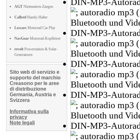
AGT
Nietmuttern-Zangen
Callstel
Handy-Halter
Lescars
Motorrad Car Play
NavGear
Motorrad-Kopfhörer
revolt
Powerstation & Solar-
Generatoren
Sito web di servizio e
supporto del marchio
Creasono per le aree
di distribuzione
Germania, Austria e
Svizzera
Informativa sulla
privacy
Note legali