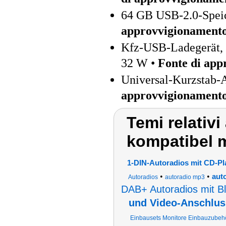
64 GB USB-2.0-Speic
approvvigionament
Kfz-USB-Ladegerät,
32 W •
Fonte di app
Universal-Kurzstab-
approvvigionament
Temi relativ
kompatibel m
1-DIN-Autoradios mit CD-Pl
•
•
aut
Autoradios
autoradio mp3
DAB+ Autoradios mit B
und Video-Anschlus
Einbausets Monitore Einbauzubeh