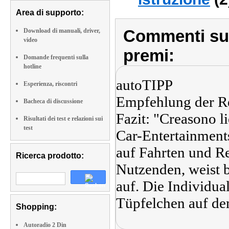
Area di supporto:
Commenti sull
Download di manuali, driver,
video
premi:
Domande frequenti sulla
hotline
autoTIPP
Esperienza, riscontri
Empfehlung der R
Bacheca di discussione
Fazit: "Creasono l
Risultati dei test e relazioni sui
test
Car-Entertainments
auf Fahrten und Re
Ricerca prodotto:
Nutzenden, weist b
auf. Die Individual
Tüpfelchen auf de
Shopping:
Autoradio 2 Din