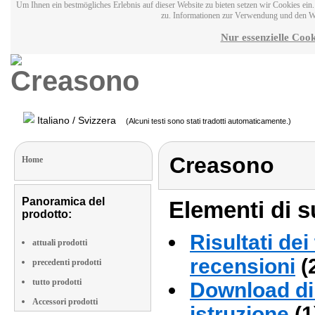
Um Ihnen ein bestmögliches Erlebnis auf dieser Website zu bieten setzen wir Cookies ei
zu. Informationen zur Verwendung und den W
Nur essenzielle Cook
Italiano / Svizzera
(Alcuni testi sono stati tradotti automaticamente.)
Creasono
Home
Panoramica del
Elementi di s
prodotto:
Risultati dei
attuali prodotti
recensioni
(
precedenti prodotti
tutto prodotti
Download di 
Accessori prodotti
istruzione
(1