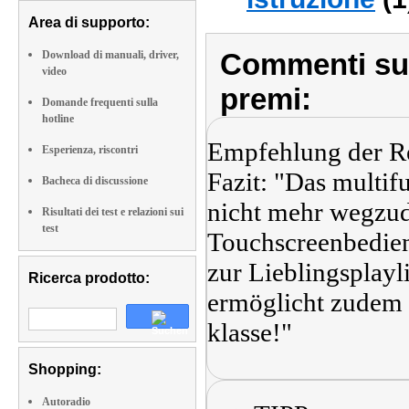
Area di supporto:
Commenti sull
Download di manuali, driver,
video
premi:
Domande frequenti sulla
hotline
Empfehlung der R
Esperienza, riscontri
Fazit: "Das multif
Bacheca di discussione
nicht mehr wegzud
Risultati dei test e relazioni sui
test
Touchscreenbedien
zur Lieblingsplayl
Ricerca prodotto:
ermöglicht zudem d
klasse!"
Shopping:
Autoradio