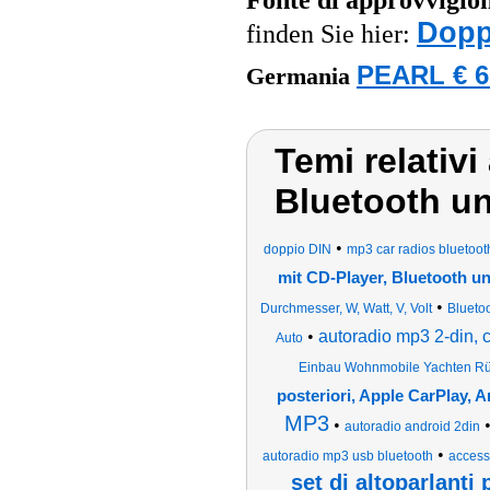
Fonte di approvvigi
Dopp
finden Sie hier:
PEARL € 6
Germania
Temi relativ
Bluetooth u
•
doppio DIN
mp3 car radios bluetoot
mit CD-Player, Bluetooth u
•
Durchmesser, W, Watt, V, Volt
Blueto
•
autoradio mp3 2-din, 
Auto
Einbau Wohnmobile Yachten Rüc
posteriori, Apple CarPlay, 
MP3
•
autoradio android 2din
•
autoradio mp3 usb bluetooth
access
set di altoparlanti 