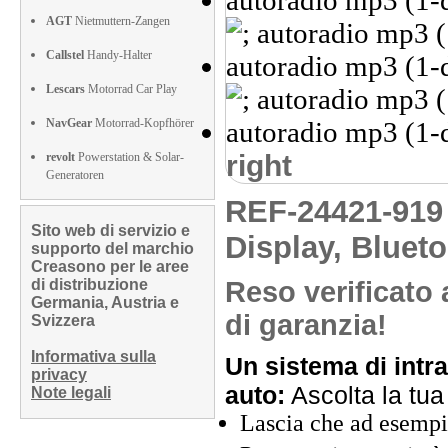
AGT
Nietmuttern-Zangen
Callstel
Handy-Halter
Lescars
Motorrad Car Play
NavGear
Motorrad-Kopfhörer
right
revolt
Powerstation & Solar-
Generatoren
REF-24421-91
Sito web di servizio e
Display, Bluet
supporto del marchio
Creasono per le aree
di distribuzione
Reso verificato 
Germania, Austria e
di garanzia!
Svizzera
Informativa sulla
Un sistema di intra
privacy
auto:
Ascolta la tua 
Note legali
Lascia che ad esempio