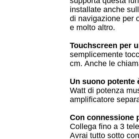
supporta questa funz
installate anche sul
di navigazione per or
e molto altro.
Touchscreen per un 
semplicemente tocca
cm. Anche le chiama
Un suono potente è
Watt di potenza mus
amplificatore separa
Con connessione pe
Collega fino a 3 te
Avrai tutto sotto con