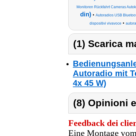
Monitoren Rückfahrt Cameras Autoka
din)
•
Autoradios USB Bluetoo
•
dispositivi vivavoce
autor
(1) Scarica ma
Bedienungsanle
Autoradio mit T
4x 45 W)
(8) Opinioni e
Feedback dei clien
Eine Montage vom 