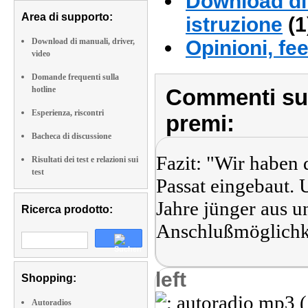
Download di 
Area di supporto:
istruzione
(1
Download di manuali, driver,
Opinioni, fe
video
Domande frequenti sulla
hotline
Commenti sull
Esperienza, riscontri
premi:
Bacheca di discussione
Fazit: "Wir haben 
Risultati dei test e relazioni sui
test
Passat eingebaut. 
Jahre jünger aus u
Ricerca prodotto:
Anschlußmöglichk
left
Shopping:
Autoradios