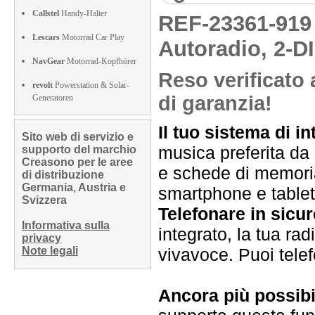
Callstel
Handy-Halter
REF-23361-91
Lescars
Motorrad Car Play
Autoradio, 2-D
NavGear
Motorrad-Kopfhörer
Reso verificato 
revolt
Powerstation & Solar-
di garanzia!
Generatoren
Il tuo sistema di in
Sito web di servizio e
musica preferita da 
supporto del marchio
Creasono per le aree
e schede di memoria
di distribuzione
Germania, Austria e
smartphone e tablet
Svizzera
Telefonare in sicu
Informativa sulla
integrato, la tua ra
privacy
Note legali
vivavoce. Puoi tele
Ancora più possibi