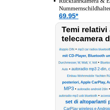
Rückfahrkamera & Ei
Nummernschildhalte
69.95*
Temi relativi
telecamera d
•
doppio DIN
mp3 car radios bluetoot
mit CD-Player, Bluetooth u
•
Durchmesser, W, Watt, V, Volt
Blueto
•
autoradio mp3 2-din, 
Auto
Einbau Wohnmobile Yachten Rüc
posteriori, Apple CarPlay, 
MP3
•
autoradio android 2din
•
autoradio mp3 usb bluetooth
access
set di altoparlanti 
CarPlay wireless e Androi