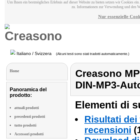
Um Ihnen ein bestmögliches Erlebnis auf dieser Website zu bieten setzen wir Cookies ei
zu. Informationen zur Verwendung und den W
Nur essenzielle Cook
Italiano / Svizzera
(Alcuni testi sono stati tradotti automaticamente.)
Creasono MP3
Home
DIN-MP3-Aut
Panoramica del
prodotto:
Elementi di s
attuali prodotti
Risultati dei
precedenti prodotti
tutto prodotti
recensioni
(
Accessori prodotti