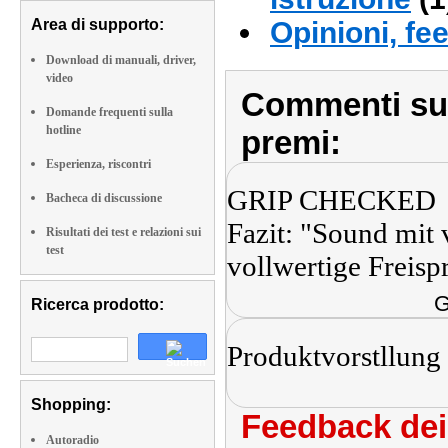
Area di supporto:
Opinioni, fe
Download di manuali, driver,
video
Commenti sull
Domande frequenti sulla
hotline
premi:
Esperienza, riscontri
GRIP CHECKED
Bacheca di discussione
Fazit: "Sound mit v
Risultati dei test e relazioni sui
test
vollwertige Freisp
G
Ricerca prodotto:
Produktvorstllung
Shopping:
Feedback dei 
Autoradio