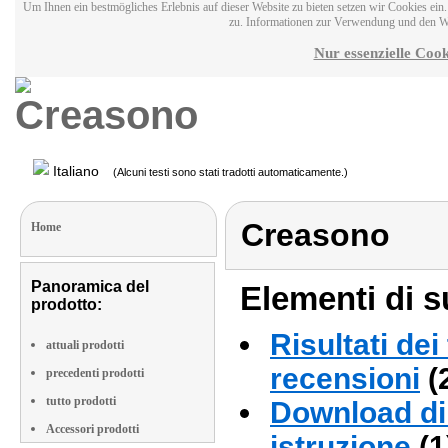
Um Ihnen ein bestmögliches Erlebnis auf dieser Website zu bieten setzen wir Cookies ei
zu. Informationen zur Verwendung und den W
Nur essenzielle Cook
Italiano
(Alcuni testi sono stati tradotti automaticamente.)
Creasono
Home
Panoramica del
Elementi di s
prodotto:
Risultati dei
attuali prodotti
recensioni
(
precedenti prodotti
tutto prodotti
Download di 
Accessori prodotti
istruzione
(1