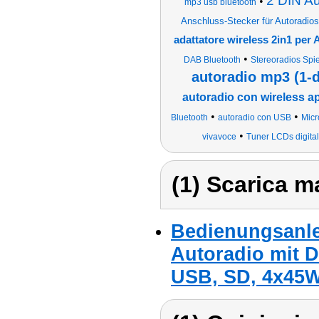
2 DIN Au
•
mp3 usb bluetooth
Anschluss-Stecker für Autoradios
adattatore wireless 2in1 per
•
DAB Bluetooth
Stereoradios Spi
autoradio mp3 (1-d
autoradio con wireless a
•
•
Bluetooth
autoradio con USB
Micr
•
vivavoce
Tuner LCDs digita
(1) Scarica ma
Bedienungsanle
Autoradio mit D
USB, SD, 4x45W