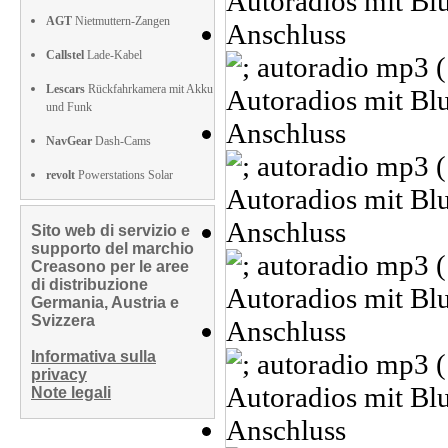
AGT
Nietmuttern-Zangen
Callstel
Lade-Kabel
Lescars
Rückfahrkamera mit Akku
und Funk
NavGear
Dash-Cams
revolt
Powerstations Solar
Sito web di servizio e
supporto del marchio
Creasono per le aree
di distribuzione
Germania, Austria e
Svizzera
Informativa sulla
privacy
Note legali