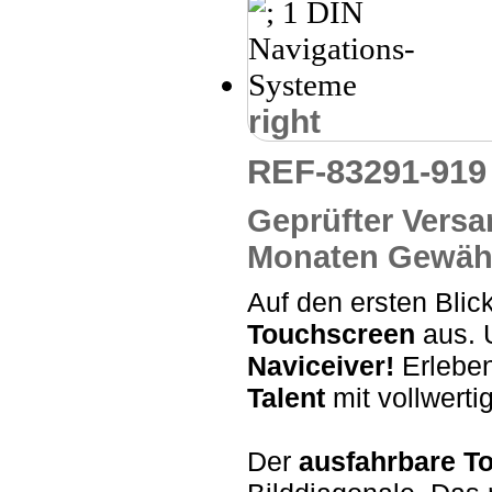
right
REF-83291-91
Geprüfter Versa
Monaten Gewähr
Auf den ersten Blick
Touchscreen
aus. U
Naviceiver!
Erlebe
Talent
mit vollwert
Der
ausfahrbare T