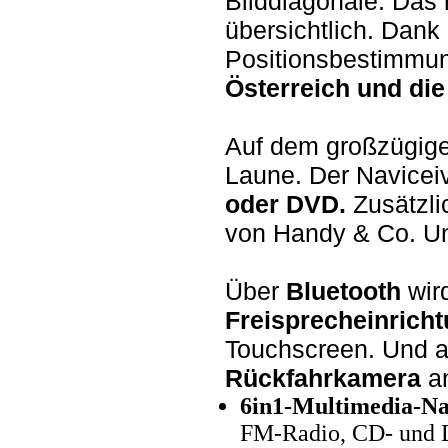
Bilddiagonale. Das
übersichtlich. Dan
Positionsbestimmun
Österreich und di
Auf dem großzügig
Laune. Der Naviceiv
oder DVD.
Zusätzli
von Handy & Co. Un
Über
Bluetooth
wir
Freisprecheinrich
Touchscreen. Und 
Rückfahrkamera
a
6in1-Multimedia-Na
FM-Radio, CD- und 