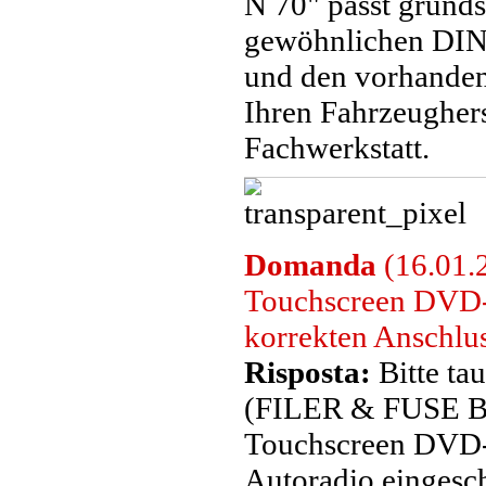
N 70" passt grunds
gewöhnlichen DIN
und den vorhanden
Ihren Fahrzeughers
Fachwerkstatt.
Domanda
(16.01.2
Touchscreen DVD-A
korrekten Anschlus
Risposta:
Bitte ta
(FILER & FUSE BO
Touchscreen DVD-A
Autoradio eingesch