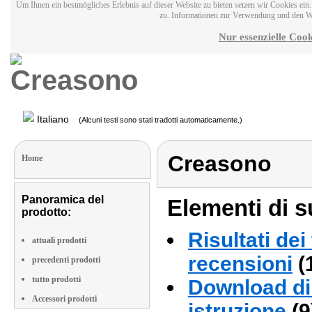
Um Ihnen ein bestmögliches Erlebnis auf dieser Website zu bieten setzen wir Cookies ei
zu. Informationen zur Verwendung und den W
Nur essenzielle Cook
Italiano
(Alcuni testi sono stati tradotti automaticamente.)
Creasono
Home
Panoramica del
Elementi di s
prodotto:
Risultati dei
attuali prodotti
recensioni
(
precedenti prodotti
tutto prodotti
Download di 
Accessori prodotti
istruzione
(9