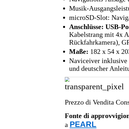
Musik-Ausgangsleist
microSD-Slot: Naviga
Anschlüsse: USB-Por
Kabelstrang mit 4x A
Rückfahrkamera), GP
Maße:
182 x 54 x 2
Naviceiver inklusiv
und deutscher Anleit
Prezzo di Vendita Cons
Fonte di approvvigi
PEARL
a