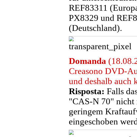
REF83311 (Europa
PX8329 und REF8
(Deutschland).
Domanda
(18.08.2
Creasono DVD-Aut
und deshalb auch 
Risposta:
Falls da
"CAS-N 70" nicht m
geringem Kraftau
eingeschoben werd