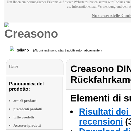
Um Ihnen ein bestmögliches Erlebnis auf dieser Website zu bieten setzen wir Cookies ei
zu. Informationen zur Verwendung und den W
Nur essenzielle Cook
Italiano
(Alcuni testi sono stati tradotti automaticamente.)
Creasono DIN
Home
Rückfahrkame
Panoramica del
prodotto:
Elementi di s
attuali prodotti
Risultati dei
precedenti prodotti
tutto prodotti
recensioni
(
Accessori prodotti