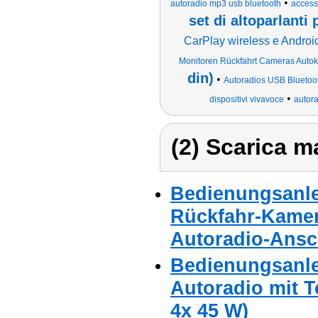
•
autoradio mp3 usb bluetooth
access
set di altoparlanti 
CarPlay wireless e Androi
Monitoren Rückfahrt Cameras Autoka
din)
•
Autoradios USB Bluetoo
•
dispositivi vivavoce
autor
(2) Scarica ma
Bedienungsanle
Rückfahr-Kamer
Autoradio-Ansc
Bedienungsanle
Autoradio mit T
4x 45 W)