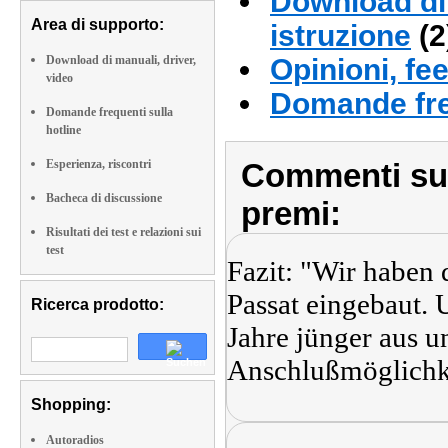
Download di 
Area di supporto:
istruzione
(2
Download di manuali, driver,
Opinioni, fe
video
Domande fre
Domande frequenti sulla
hotline
Esperienza, riscontri
Commenti sull
Bacheca di discussione
premi:
Risultati dei test e relazioni sui
test
Fazit: "Wir haben 
Passat eingebaut. 
Ricerca prodotto:
Jahre jünger aus u
Anschlußmöglichk
Shopping:
Autoradios