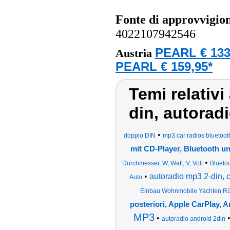
Fonte di approvvigi
4022107942546
PEARL € 133
Austria
PEARL € 159,95*
Temi relativi
din, autorad
•
doppio DIN
mp3 car radios bluetoot
mit CD-Player, Bluetooth u
•
Durchmesser, W, Watt, V, Volt
Blueto
•
autoradio mp3 2-din, 
Auto
Einbau Wohnmobile Yachten Rüc
posteriori, Apple CarPlay, 
MP3
•
autoradio android 2din