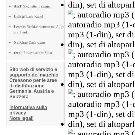
AGT
Nietmuttern-Zangen
Callstel
Lade-Kabel
Lescars
Rückfahrkamera mit Akku
und Funk
NavGear
Dash-Cams
revolt
Powerstations Solar
Sito web di servizio e
supporto del marchio
Creasono per le aree
di distribuzione
Germania, Austria e
Svizzera
Informativa sulla
privacy
Note legali