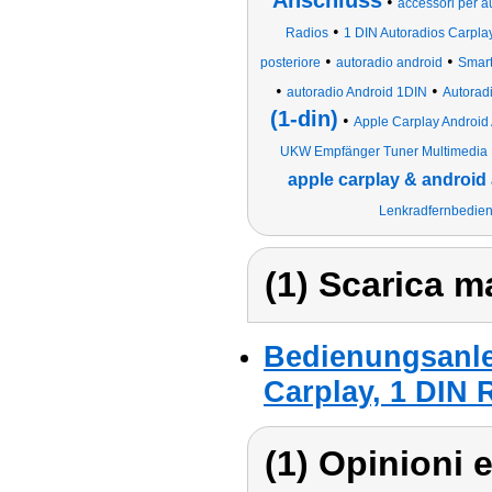
Anschluss
•
accessori per a
•
Radios
1 DIN Autoradios Carpla
•
•
posteriore
autoradio android
Smart
•
•
autoradio Android 1DIN
Autorad
(1-din)
•
Apple Carplay Android 
UKW Empfänger Tuner Multimedia
apple carplay & android
Lenkradfernbedie
(1) Scarica ma
Bedienungsanle
Carplay, 1 DIN 
(1) Opinioni e