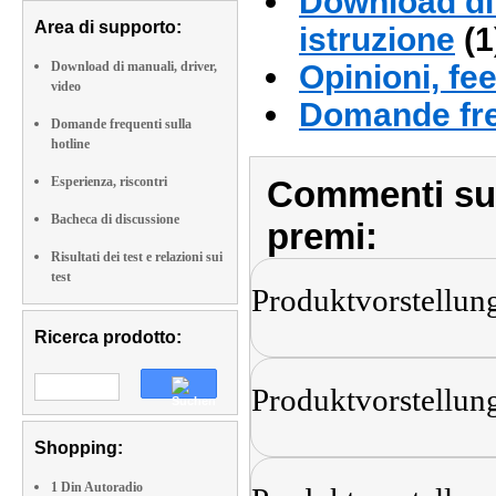
Download di 
Area di supporto:
istruzione
(1
Download di manuali, driver,
Opinioni, fe
video
Domande fre
Domande frequenti sulla
hotline
Esperienza, riscontri
Commenti sull
Bacheca di discussione
premi:
Risultati dei test e relazioni sui
test
Produktvorstellun
Ricerca prodotto:
Produktvorstellun
Shopping:
1 Din Autoradio