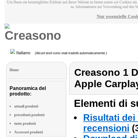
Um Ihnen ein bestmögliches Erlebnis auf dieser Website zu bieten setzen wir Cookies ei
zu. Informationen zur Verwendung und den W
Nur essenzielle Cook
Italiano
(Alcuni testi sono stati tradotti automaticamente.)
Creasono 1 D
Home
Apple Carpla
Panoramica del
prodotto:
Elementi di s
attuali prodotti
Risultati dei
precedenti prodotti
tutto prodotti
recensioni
(
Accessori prodotti