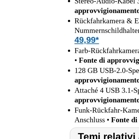
Stereo-Audio-Kabel 
approvvigionament
Rückfahrkamera & Ei
Nummernschildhalte
49,99*
Farb-Rückfahrkamera
•
Fonte di approvvi
128 GB USB-2.0-Spei
approvvigionament
Attaché 4 USB 3.1-S
approvvigionament
Funk-Rückfahr-Kamer
Anschluss •
Fonte di
Temi relativi