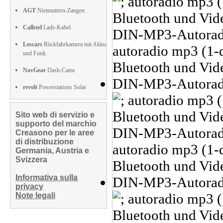
AGT
Nietmuttern-Zangen
Callstel
Lade-Kabel
Lescars
Rückfahrkamera mit Akku
und Funk
NavGear
Dash-Cams
revolt
Powerstations Solar
Sito web di servizio e
supporto del marchio
Creasono per le aree
di distribuzione
Germania, Austria e
Svizzera
Informativa sulla
privacy
Note legali