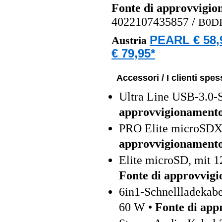
Fonte di approvvigi
4022107435857
/
B0D
PEARL € 58,
Austria
€ 79,95*
Accessori / I clienti sp
Ultra Line USB-3.0-S
approvvigionament
PRO Elite microSDX
approvvigionament
Elite microSD, mit 1
Fonte di approvvig
6in1-Schnellladeka
60 W •
Fonte di app