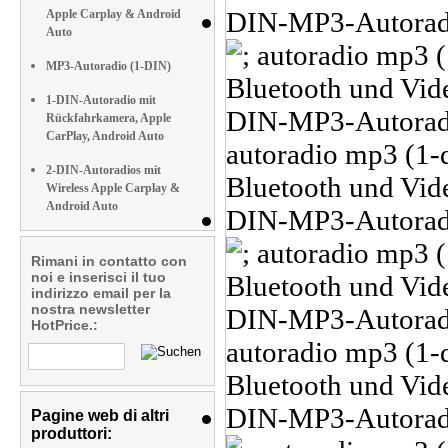
Apple Carplay & Android
Auto
MP3-Autoradio (1-DIN)
1-DIN-Autoradio mit
Rückfahrkamera, Apple
CarPlay, Android Auto
2-DIN-Autoradios mit
Wireless Apple Carplay &
Android Auto
Rimani in contatto con
noi e inserisci il tuo
indirizzo email per la
nostra newsletter
HotPrice.:
Pagine web di altri
produttori: