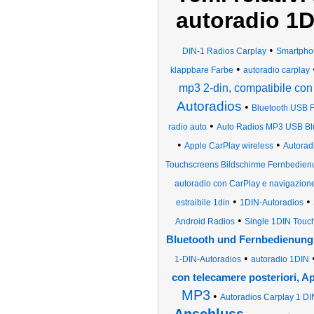
autoradio 1D
•
DIN-1 Radios Carplay
Smartpho
•
klappbare Farbe
autoradio carplay
mp3 2-din, compatibile con
Autoradios
•
Bluetooth USB
•
radio auto
Auto Radios MP3 USB Bl
•
•
Apple CarPlay wireless
Autorad
Touchscreens Bildschirme Fernbedien
autoradio con CarPlay e navigazion
•
•
estraibile 1din
1DIN-Autoradios
•
Android Radios
Single 1DIN Touc
Bluetooth und Fernbedienung
•
1-DIN-Autoradios
autoradio 1DIN
con telecamere posteriori, A
MP3
•
Autoradios Carplay 1 DI