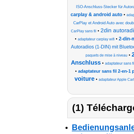
ISO-Anschluss-Stecker für Autor
carplay & android auto
•
adap
CarPlay et Android Auto avec doub
2din autorad
•
CarPlay sans fil
•
•
2-din-
adaptateur carplay wifi
Autoradios (1-DIN) mit Bluet
•
paquets de mise à niveau
Anschluss
•
adaptateur sans fi
•
adaptateur sans fil 2-en-1
voiture
•
adaptateur Apple Ca
(1) Télécharg
Bedienungsanle