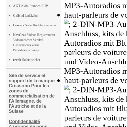
AGT
Akku Pumpen SUP
Callstel
Ladekabel
Lescars
Solar Rückfahrkameras
NavGear
Videos Registratoren
Videorecorder Vehikel
Dashcameras vorne
Parküberwachungs
revolt
Solarspeicher
Site de service et
support de la marque
Creasono Pour les
zones de
commercialisation de
l'Allemagne, de
l'Autriche et de la
Suisse
Confidentialité
A propos de nous