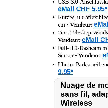
USB-3.0-Anschlusskab
eMall CHF 5.95*
Kurzes, ultraflexibl
eMal
cm •
Vendeur
:
2in1-Teleskop-Windsc
eMall C
Vendeur
:
Full-HD-Dashcam mit
e
Sensor •
Vendeur
:
Uhr im Parkscheiben
9.95*
Nuage de mot
sans fil, ada
Wireless