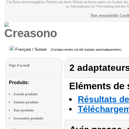
Um Ihnen ein bestmögliches Erlebnis auf dieser Website zu bieten setzen wir Cookies ei
zu. Informationen zur Verwendung und den W
Nur essenzielle Cook
Français / Suisse
(Certains textes ont été traduits automatiquement.)
2 adaptateurs
Page d'accueil
Produits:
Eléments de s
Actuels produits
Résultats de
Anciens produits
Téléchargeme
Tous produits
Accessoires produits