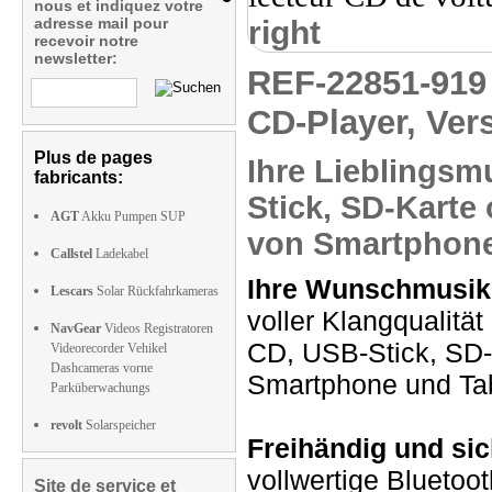
nous et indiquez votre
adresse mail pour
right
recevoir notre
newsletter:
REF-22851-91
CD-Player, Ver
Plus de pages
Ihre Lieblingsm
fabricants:
Stick, SD-Karte
AGT
Akku Pumpen SUP
von Smartphone
Callstel
Ladekabel
Ihre Wunschmusik
Lescars
Solar Rückfahrkameras
voller Klangqualitä
NavGear
Videos Registratoren
CD, USB-Stick, SD-
Videorecorder Vehikel
Dashcameras vorne
Smartphone und Ta
Parküberwachungs
revolt
Solarspeicher
Freihändig und sic
vollwertige Bluetoot
Site de service et