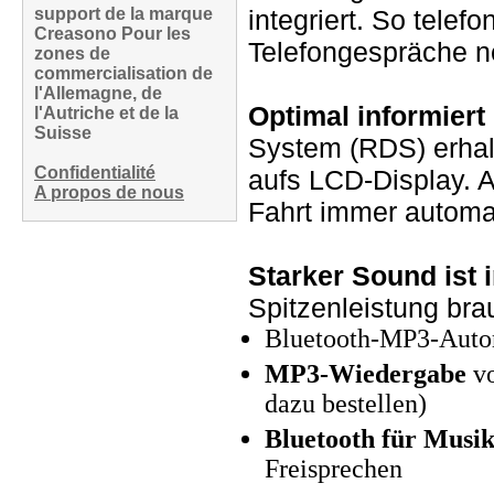
support de la marque
integriert. So tele
Creasono Pour les
Telefongespräche n
zones de
commercialisation de
l'Allemagne, de
Optimal informier
l'Autriche et de la
Suisse
System (RDS) erhal
Confidentialité
aufs LCD-Display. 
A propos de nous
Fahrt immer automa
Starker Sound ist i
Spitzenleistung bra
Bluetooth-MP3-Auto
MP3-Wiedergabe
vo
dazu bestellen)
Bluetooth für Musi
Freisprechen