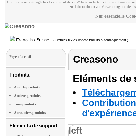
Um Ihnen ein bestmögliches Erlebnis auf dieser Website zu bieten setzen wir Cookies ei
zu. Informationen zur Verwendung und den W
Nur essenzielle Cook
Français / Suisse
(Certains textes ont été traduits automatiquement.)
Creasono
Page d'accueil
Produits:
Eléments de s
Actuels produits
Téléchargeme
Anciens produits
Contribution
Tous produits
d'expérienc
Accessoires produits
Eléments de support:
left