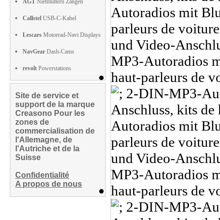
AGT
Nietmuttern Zangen
Callstel
USB-C-Kabel
Lescars
Motorrad-Navi Displays
NavGear
Dash-Cams
revolt
Powerstations
Site de service et
support de la marque
Creasono Pour les
zones de
commercialisation de
l'Allemagne, de
l'Autriche et de la
Suisse
Confidentialité
A propos de nous