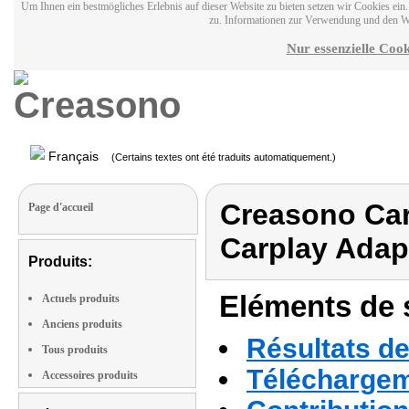
Um Ihnen ein bestmögliches Erlebnis auf dieser Website zu bieten setzen wir Cookies ei
zu. Informationen zur Verwendung und den W
Nur essenzielle Cook
Français
(Certains textes ont été traduits automatiquement.)
Creasono Car
Page d'accueil
Carplay Adap
Produits:
Eléments de s
Actuels produits
Anciens produits
Résultats de
Tous produits
Téléchargeme
Accessoires produits