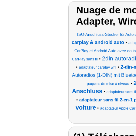
Nuage de mot
Adapter, Wir
ISO-Anschluss-Stecker für Autor
carplay & android auto
•
adap
CarPlay et Android Auto avec doub
2din autorad
•
CarPlay sans fil
•
•
2-din-
adaptateur carplay wifi
Autoradios (1-DIN) mit Bluet
•
paquets de mise à niveau
Anschluss
•
adaptateur sans fi
•
adaptateur sans fil 2-en-1
voiture
•
adaptateur Apple Ca