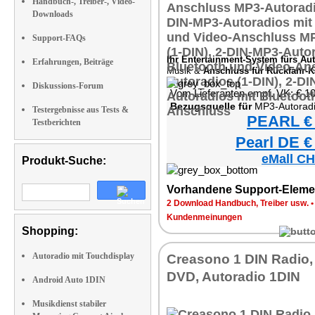
Handbuch-, Treiber-, Video-
Downloads
Support-FAQs
Ihr Entertainment-System fürs Aut
Erfahrungen, Beiträge
Musik &
Anschluss für Rückfahr-
Diskussions-Forum
Vom Lieferanten empf. VK: € 1
Bezugsquelle für
MP3-Autoradio (1-DIN) mit 
Testergebnisse aus Tests &
PEARL € 
Testberichten
Pearl DE €
eMall CH
Produkt-Suche:
Vorhandene Support-Eleme
2 Download Handbuch, Treiber usw.
Kundenmeinungen
Shopping:
Autoradio mit Touchdisplay
Creasono 1 DIN Radio,
DVD, Autoradio 1DIN
Android Auto 1DIN
Musikdienst stabiler