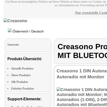
Um Ihnen ein bestmögliches Erlebnis auf dieser Website zu bieten setzen wir Cookies ei
zu. Informationen zur Verwendung und den W
Nur essenzielle Cook
Österreich / Deutsch
Creasono Pr
Startseite
MIT BLUETO
Produkt-Übersicht:
Aktuelle Produkte
Creasono 1 DIN Autora
Ältere Produkte
Autoradio mit Monitor
Alle Produkte
Zubehör Produkte
Support-Elemente: