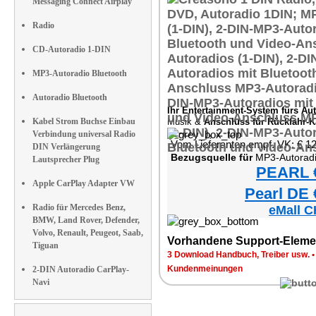
Messaging Connect Airplay
Radio
CD-Autoradio 1-DIN
MP3-Autoradio Bluetooth
Autoradio Bluetooth
Ihr Entertainment-System fürs Aut
Kabel Strom Buchse Einbau
Musik &
Anschluss für Rückfahr-
Verbindung universal Radio
Vom Lieferanten empf. VK: € 1
DIN Verlängerung
Bezugsquelle für
MP3-Autoradio (1-DIN) mit 
Lautsprecher Plug
PEARL €
Apple CarPlay Adapter VW
Pearl DE 
Radio für Mercedes Benz,
eMall C
BMW, Land Rover, Defender,
Volvo, Renault, Peugeot, Saab,
Vorhandene Support-Eleme
Tiguan
3 Download Handbuch, Treiber usw.
Kundenmeinungen
2-DIN Autoradio CarPlay-
Navi