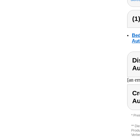
(1
Bed
Aut
Di
Au
[an er
Cr
Au
* Pre
** Di
Produ
Verbe