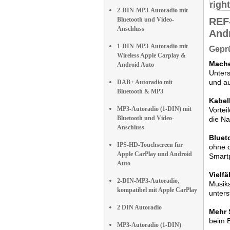
right
2-DIN-MP3-Autoradio mit
Bluetooth und Video-
REF
Anschluss
And
1-DIN-MP3-Autoradio mit
Geprü
Wireless Apple Carplay &
Mache
Android Auto
Unters
und au
DAB+ Autoradio mit
Bluetooth & MP3
Kabel
MP3-Autoradio (1-DIN) mit
Vortei
Bluetooth und Video-
die Na
Anschluss
Bluet
IPS-HD-Touchscreen für
ohne 
Apple CarPlay und Android
Smart
Auto
Vielf
2-DIN-MP3-Autoradio,
Musik
kompatibel mit Apple CarPlay
unters
2 DIN Autoradio
Mehr 
beim E
MP3-Autoradio (1-DIN)