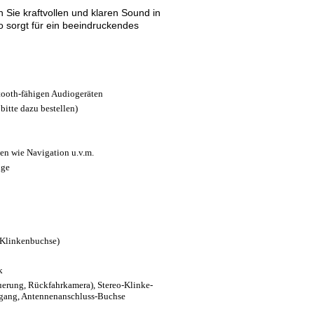
n Sie kraftvollen und klaren Sound in
 sorgt für ein beeindruckendes
ooth-fähigen Audiogeräten
 bitte dazu bestellen)
n wie Navigation u.v.m.
ige
-Klinkenbuchse)
k
erung, Rückfahrkamera), Stereo-Klinke-
sgang, Antennenanschluss-Buchse