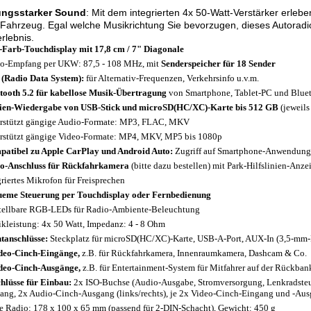
ungsstarker Sound
: Mit dem integrierten 4x 50-Watt-Verstärker erlebe
Fahrzeug. Egal welche Musikrichtung Sie bevorzugen, dieses Autoradio
rlebnis.
Farb-Touchdisplay mit 17,8 cm / 7" Diagonale
o-Empfang per UKW: 87,5 - 108 MHz, mit
Senderspeicher für 18 Sender
(Radio Data System):
für Alternativ-Frequenzen, Verkehrsinfo u.v.m.
tooth 5.2 für kabellose Musik-Übertragung
von Smartphone, Tablet-PC und Bluet
en-Wiedergabe von USB-Stick und microSD(HC/XC)-Karte bis 512 GB
(jeweils
rstützt gängige Audio-Formate: MP3, FLAC, MKV
rstützt gängige Video-Formate: MP4, MKV, MP5 bis 1080p
atibel zu Apple CarPlay und Android Auto:
Zugriff auf Smartphone-Anwendunge
o-Anschluss für Rückfahrkamera
(bitte dazu bestellen) mit Park-Hilfslinien-Anze
griertes Mikrofon für Freisprechen
eme Steuerung per Touchdisplay oder Fernbedienung
tellbare RGB-LEDs für Radio-Ambiente-Beleuchtung
kleistung: 4x 50 Watt, Impedanz: 4 - 8 Ohm
tanschlüsse:
Steckplatz für microSD(HC/XC)-Karte, USB-A-Port, AUX-In (3,5-mm
deo-Cinch-Eingänge,
z.B. für Rückfahrkamera, Innenraumkamera, Dashcam & Co.
deo-Cinch-Ausgänge,
z.B. für Entertainment-System für Mitfahrer auf der Rückban
hlüsse für Einbau:
2x ISO-Buchse (Audio-Ausgabe, Stromversorgung, Lenkradsteu
ang, 2x Audio-Cinch-Ausgang (links/rechts), je 2x Video-Cinch-Eingang und -Au
 Radio: 178 x 100 x 65 mm (passend für 2-DIN-Schacht), Gewicht: 450 g