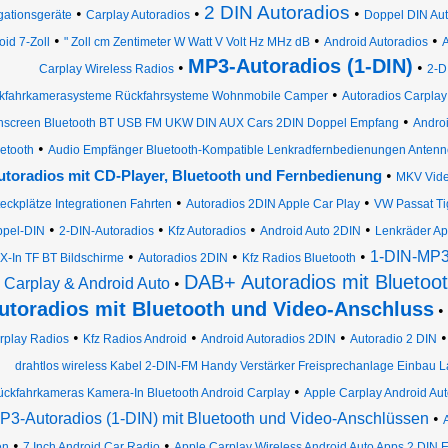
2 DIN Autoradios
•
•
•
gationsgeräte
Carplay Autoradios
Doppel DIN Aut
•
•
•
id 7-Zoll
" Zoll cm Zentimeter W Watt V Volt Hz MHz dB
Android Autoradios
A
MP3-Autoradios (1-DIN)
•
•
Carplay Wireless Radios
2-D
•
kfahrkamerasysteme Rückfahrsysteme Wohnmobile Camper
Autoradios Carplay
•
hscreen Bluetooth BT USB FM UKW DIN AUX Cars 2DIN Doppel Empfang
Andro
•
etooth
Audio Empfänger Bluetooth-Kompatible Lenkradfernbedienungen Ante
•
utoradios mit CD-Player, Bluetooth und Fernbedienung
MKV Vide
•
•
teckplätze Integrationen Fahrten
Autoradios 2DIN Apple Car Play
VW Passat Ti
•
•
•
•
pel-DIN
2-DIN-Autoradios
Kfz Autoradios
Android Auto 2DIN
Lenkräder A
•
•
•
1-DIN-MP3-
X-In TF BT Bildschirme
Autoradios 2DIN
Kfz Radios Bluetooth
DAB+ Autoradios mit Bluetoo
Carplay & Android Auto
•
utoradios mit Bluetooth und Video-Anschluss
•
•
•
•
rplay Radios
Kfz Radios Android
Android Autoradios 2DIN
Autoradio 2 DIN
drahtlos wireless Kabel 2-DIN-FM Handy Verstärker Freisprechanlage Einbau L
•
ckfahrkameras Kamera-In Bluetooth Android Carplay
Apple Carplay Android Auto
P3-Autoradios (1-DIN) mit Bluetooth und Video-Anschlüssen
•
•
•
en
7 Inch Android Car Radio
Apple Carplay Wireless Android Auto Apps 2 DIN 