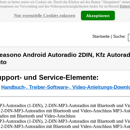
bsite zu bieten setzen wir Cookies ein. Durch das Klicken auf den Button "Akzeptieren" stim
ormationen zur Verwendung und den Widerspruchsmöglichkeiten finden Sie im Bereich
Daten
Nur essenzielle Cookies zulassen
Akzeptieren
Startseite
| Suche:
easono Android Autoradio 2DIN, Kfz Autorad
to
pport- und Service-Elemente:
Handbuch-, Treiber-Software-, Video-Anleitungs-Downl