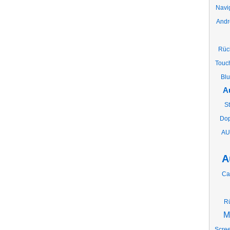
Navi
Andro
Rüc
Touc
Blu
A
S
Dop
AU
A
Ca
Rü
M
Scre