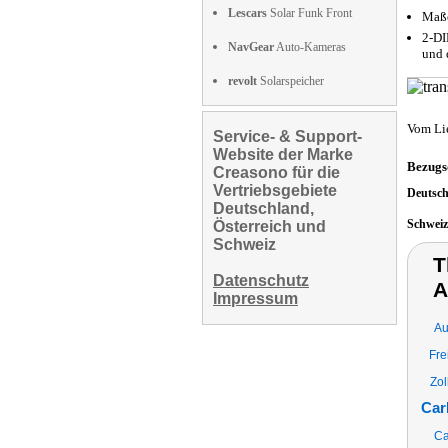
Lescars
Solar Funk Front
Maße
2-DI
NavGear
Auto-Kameras
und 
revolt
Solarspeicher
Vom Li
Service- & Support-
Website der Marke
Bezugs
Creasono für die
Vertriebsgebiete
Deutsc
Deutschland,
Schwei
Österreich und
Schweiz
T
Datenschutz
A
Impressum
Au
Fre
Zol
Car
Ca