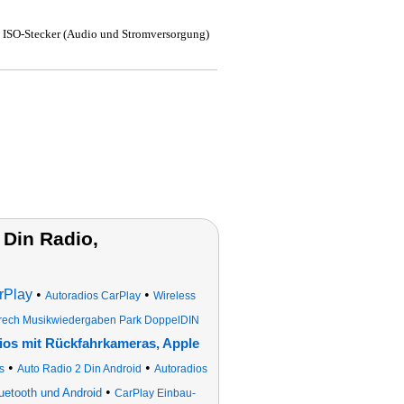
 ISO-Stecker (Audio und Stromversorgung)
Din Radio,
rPlay
•
•
Autoradios CarPlay
Wireless
prech Musikwiedergaben Park DoppelDIN
ios mit Rückfahrkameras, Apple
•
•
s
Auto Radio 2 Din Android
Autoradios
•
uetooth und Android
CarPlay Einbau-