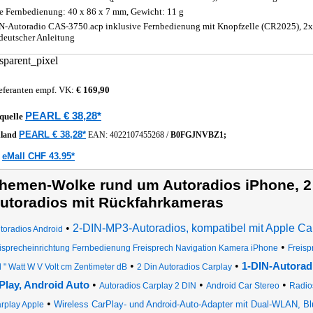
 Fernbedienung: 40 x 86 x 7 mm, Gewicht: 11 g
N-Autoradio CAS-3750.acp inklusive Fernbedienung mit Knopfzelle (CR2025), 2x
deutscher Anleitung
eferanten empf. VK:
€ 169,90
PEARL € 38,28*
quelle
PEARL € 38,28*
hland
EAN:
4022107455268
/
B0FGJNVBZ1;
eMall CHF 43.95*
z
hemen-Wolke rund um Autoradios iPhone, 2 
utoradios mit Rückfahrkameras
•
2-DIN-MP3-Autoradios, kompatibel mit Apple Ca
toradios Android
•
isprecheinrichtung Fernbedienung Freisprech Navigation Kamera iPhone
Freis
•
•
1-DIN-Autorad
l " Watt W V Volt cm Zentimeter dB
2 Din Autoradios Carplay
•
•
•
Play, Android Auto
Autoradios Carplay 2 DIN
Android Car Stereo
Radio
•
Wireless CarPlay- und Android-Auto-Adapter mit Dual-WLAN, Bl
rplay Apple