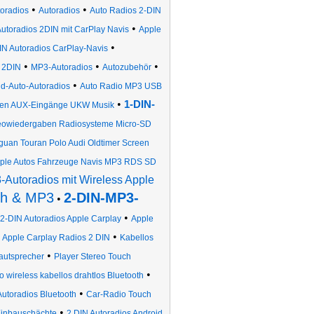
•
•
oradios
Autoradios
Auto Radios 2-DIN
•
utoradios 2DIN mit CarPlay Navis
Apple
•
IN Autoradios CarPlay-Navis
•
•
•
 2DIN
MP3-Autoradios
Autozubehör
•
id-Auto-Autoradios
Auto Radio MP3 USB
•
1-DIN-
nnen AUX-Eingänge UKW Musik
owiedergaben Radiosysteme Micro-SD
guan Touran Polo Audi Oldtimer Screen
pple Autos Fahrzeuge Navis MP3 RDS SD
Autoradios mit Wireless Apple
th & MP3
2-DIN-MP3-
•
•
2-DIN Autoradios Apple Carplay
Apple
•
•
Apple Carplay Radios 2 DIN
Kabellos
•
autsprecher
Player Stereo Touch
•
 wireless kabellos drahtlos Bluetooth
•
Autoradios Bluetooth
Car-Radio Touch
•
Einbauschächte
2 DIN Autoradios Android