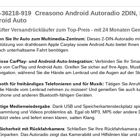
-36218-919
Creasono Android Autoradio 2DIN, 
roid Auto
fter Versandrückläufer zum Top-Preis - mit 24 Monaten Ge
n Sie Ihr Auto zum Multimedia-Zentrum:
Dieses 2-DIN-Autoradio mi
tützung von drahtlosem Apple Carplay sowie Android Auto bietet Ihnen 
ch unterhaltsame Fahrt benötigen.
lose CarPlay- und Android-Auto-Integration:
Verbinden Sie Ihr Smar
le von CarPlay und Android Auto. Greifen Sie sicher auf Ihre Apps, Mus
vigation, während Sie die Hände am Lenkrad und die Augen auf der St
ooth für freihändiges Telefonieren und für Musik:
Tätigen Sie Anru
die Hände vom Lenkrad nehmen zu müssen! Und genießen Sie auch ka
phone und anderen Bluetooth-fähigen Geräten.
ältige Medienwiedergabe
: Dank USB und Speicherkartensteckplatz spi
sammlung und Videos problemlos ab. Egal ob MP3, MP5 oder andere Da
tützt vieles und liefert einen klaren, satten Klang.
Sicherheit mit Rückfahrkamera
: Schließen Sie Ihre Rückfahrkamera 
inparken. Das Autoradio zeigt das Kamerabild und Hilfslinien klar und 