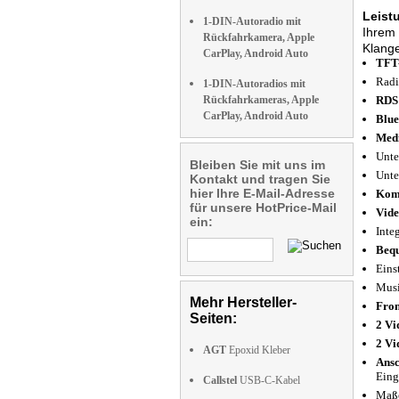
Leist
1-DIN-Autoradio mit
Ihrem 
Rückfahrkamera, Apple
Klange
CarPlay, Android Auto
TFT-
Radi
1-DIN-Autoradios mit
Rückfahrkameras, Apple
RDS 
CarPlay, Android Auto
Blue
Medi
Unte
Bleiben Sie mit uns im
Unte
Kontakt und tragen Sie
hier Ihre E-Mail-Adresse
Komp
für unsere HotPrice-Mail
Vide
ein:
Inte
Bequ
Eins
Musi
Mehr Hersteller-
Fron
Seiten:
2 Vi
2 Vi
AGT
Epoxid Kleber
Ansc
Eing
Callstel
USB-C-Kabel
Maße