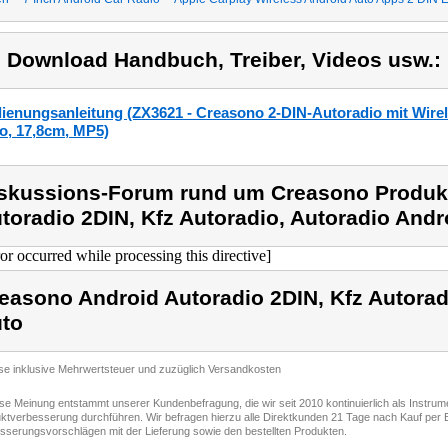
) Download Handbuch, Treiber, Videos usw.:
ienungsanleitung (ZX3621 - Creasono 2-DIN-Autoradio mit Wire
o, 17,8cm, MP5)
skussions-Forum rund um Creasono Produk
toradio 2DIN, Kfz Autoradio, Autoradio Andr
ror occurred while processing this directive]
easono Android Autoradio 2DIN, Kfz Autorad
to
ise inklusive Mehrwertsteuer und zuzüglich Versandkosten
ese Meinung entstammt unserer Kundenbefragung, die wir seit 2010 kontinuierlich als Instru
ktverbesserung durchführen. Wir befragen hierzu alle Direktkunden 21 Tage nach Kauf per E
sserungsvorschlägen mit der Lieferung sowie den bestellten Produkten.