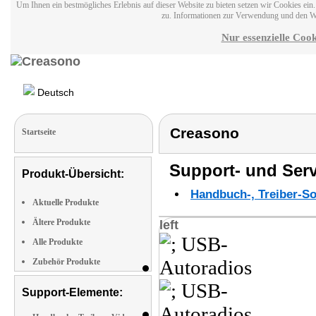
Um Ihnen ein bestmögliches Erlebnis auf dieser Website zu bieten setzen wir Cookies ei
zu. Informationen zur Verwendung und den W
Nur essenzielle Cook
Deutsch
Creasono
Startseite
Support- und Serv
Produkt-Übersicht:
Handbuch-, Treiber-S
Aktuelle Produkte
Ältere Produkte
left
Alle Produkte
Zubehör Produkte
Support-Elemente: