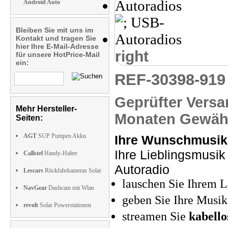
Android Auto
Bleiben Sie mit uns im
Kontakt und tragen Sie
hier Ihre E-Mail-Adresse
right
für unsere HotPrice-Mail
ein:
REF-30398-91
Geprüfter Versa
Mehr Hersteller-
Monaten Gewähr
Seiten:
AGT
SUP Pumpen Akku
Ihre Wunschmusik
Ihre Lieblingsmusik
Callstel
Handy-Halter
Autoradio
Lescars
Rückfahrkameras Solar
lauschen Sie Ihrem L
NavGear
Dashcam mit Wlan
geben Sie Ihre Musi
revolt
Solar Powerstationen
streamen Sie
kabello