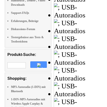
Handbuch-, Treiber-, Video-
Downloads
Support-FAQs
Erfahrungen, Beiträge
Diskussions-Forum
Testergebnisse aus Tests &
Testberichten
Produkt-Suche:
Shopping:
MP3-Autoradio (1-DIN) mit
Bluetooth
1-DIN-MP3-Autoradios mit
Wireless Apple Carplay &