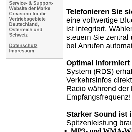
Service- & Support-
Website der Marke
Telefonieren Sie
si
Creasono für die
eine vollwertige Blu
Vertriebsgebiete
Deutschland,
ist integriert. Wähl
Österreich und
Schweiz
steuern Sie zentral
bei Anrufen automat
Datenschutz
Impressum
Optimal informier
System (RDS) erhalt
Verkehrsinfos direk
Radio während der 
Empfangsfrequenz!
Starker Sound ist i
Spitzenleistung bra
MP3- und WMA-Wied