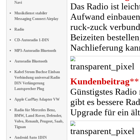
Navi
Das Radio ist leic
Musikdienst stabiler
Aufwand einbauen l
Messaging Connect Airplay
ruck-zuck verbund
Radio
Beizeiten bestelle
CD-Autoradio 1-DIN
Nachlieferung kann
MP3-Autoradio Bluetooth
Autoradio Bluetooth
Kabel Strom Buchse Einbau
Verbindung universal Radio
Kundenbeitrag
**
DIN Verlängerung
Lautsprecher Plug
Günstigstes Radio 
gibt es bessere Ra
Apple CarPlay Adapter VW
Upgrade für ein ält
Radio für Mercedes Benz,
BMW, Land Rover, Defender,
Volvo, Renault, Peugeot, Saab,
Tiguan
Android Auto 1DIN