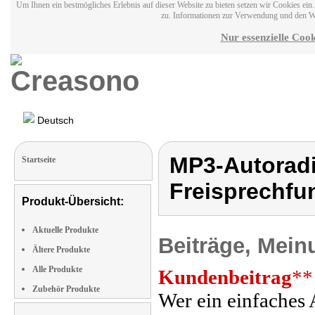
Um Ihnen ein bestmögliches Erlebnis auf dieser Website zu bieten setzen wir Cookies ei
zu. Informationen zur Verwendung und den W
Nur essenzielle Cook
Deutsch
MP3-Autoradi
Startseite
Freisprechfu
Produkt-Übersicht:
Aktuelle Produkte
Beiträge, Mein
Ältere Produkte
Alle Produkte
Kundenbeitrag
**
Zubehör Produkte
Wer ein einfaches 