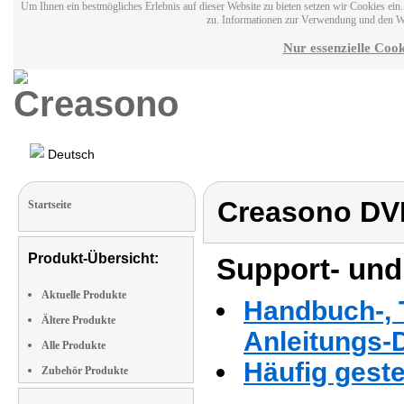
Um Ihnen ein bestmögliches Erlebnis auf dieser Website zu bieten setzen wir Cookies ei
zu. Informationen zur Verwendung und den W
Nur essenzielle Cook
Deutsch
Creasono DVD
Startseite
Produkt-Übersicht:
Support- und
Aktuelle Produkte
Handbuch-, T
Ältere Produkte
Anleitungs-
Alle Produkte
Häufig geste
Zubehör Produkte