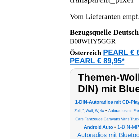
Vom Lieferanten emp
Bezugsquelle
Deutsch
B08WHY5GGR
PEARL € 6
Österreich
PEARL € 89,95*
Themen-Wolk
DIN) mit Bl
1-DIN-Autoradios mit CD-Pla
•
Zoll, ", Watt, W, 4x
Autoradios mit Fr
Cars Fahrzeuge Caravans Vans Truck
•
1-DIN-MP3
Android Auto
Autoradios mit Blueto