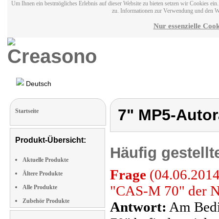
Um Ihnen ein bestmögliches Erlebnis auf dieser Website zu bieten setzen wir Cookies ei
zu. Informationen zur Verwendung und den W
Nur essenzielle Cook
Deutsch
7" MP5-Autor
Startseite
Produkt-Übersicht:
Häufig gestell
Aktuelle Produkte
Frage
(04.06.2014
Ältere Produkte
"CAS-M 70" der Ne
Alle Produkte
Zubehör Produkte
Antwort:
Am Bedi