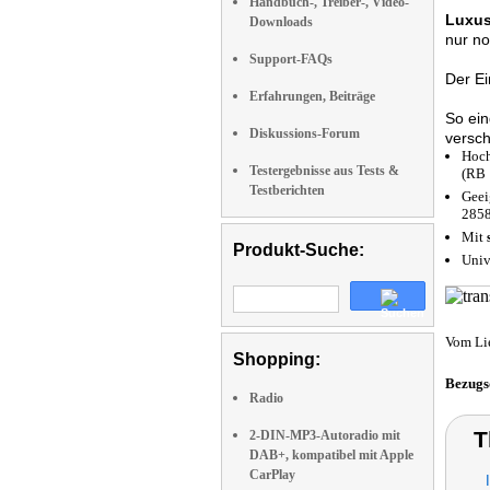
Handbuch-, Treiber-, Video-
Luxus
Downloads
nur n
Support-FAQs
Der E
Erfahrungen, Beiträge
So ein
Diskussions-Forum
versch
Hoch
Testergebnisse aus Tests &
(RB
Testberichten
Geei
2858
Mit
Produkt-Suche:
Univ
Vom Li
Shopping:
Bezugs
Radio
T
2-DIN-MP3-Autoradio mit
DAB+, kompatibel mit Apple
CarPlay