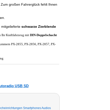
 Zum großen Fahrerglück fehlt Ihnen
en.
mitgelieferte
schwarze Zierblende
n Ihr Kraftfahrzeug mit
DIN-Doppelschacht
-Nummern PX-2855, PX-2856, PX-2857, PX-
ung
utoradio USB SD
echeinrichtungen Smartphones Audios