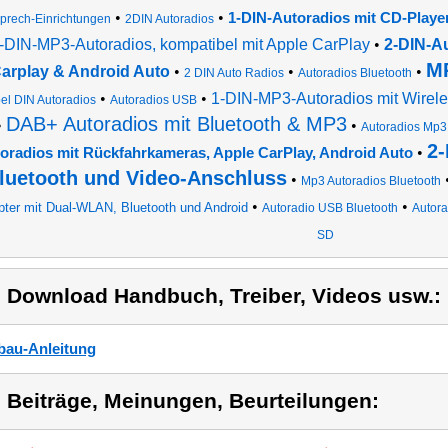
•
•
1-DIN-Autoradios mit CD-Playe
sprech-Einrichtungen
2DIN Autoradios
-DIN-MP3-Autoradios, kompatibel mit Apple CarPlay
•
2-DIN-Au
MP
arplay & Android Auto
•
•
•
2 DIN Auto Radios
Autoradios Bluetooth
•
•
1-DIN-MP3-Autoradios mit Wirele
el DIN Autoradios
Autoradios USB
DAB+ Autoradios mit Bluetooth & MP3
•
•
Autoradios Mp
2-
•
oradios mit Rückfahrkameras, Apple CarPlay, Android Auto
luetooth und Video-Anschluss
•
Mp3 Autoradios Bluetooth
•
•
ter mit Dual-WLAN, Bluetooth und Android
Autoradio USB Bluetooth
Autora
SD
) Download Handbuch, Treiber, Videos usw.:
bau-Anleitung
) Beiträge, Meinungen, Beurteilungen: