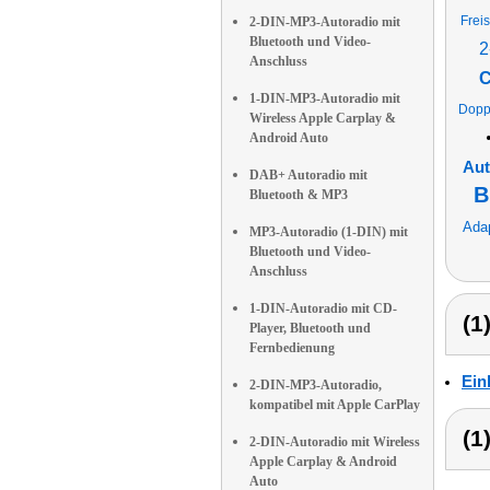
Frei
2-DIN-MP3-Autoradio mit
Bluetooth und Video-
2
Anschluss
C
1-DIN-MP3-Autoradio mit
Dopp
Wireless Apple Carplay &
Android Auto
Aut
DAB+ Autoradio mit
B
Bluetooth & MP3
Adap
MP3-Autoradio (1-DIN) mit
Bluetooth und Video-
Anschluss
1-DIN-Autoradio mit CD-
(1
Player, Bluetooth und
Fernbedienung
Ein
2-DIN-MP3-Autoradio,
kompatibel mit Apple CarPlay
(1
2-DIN-Autoradio mit Wireless
Apple Carplay & Android
Auto