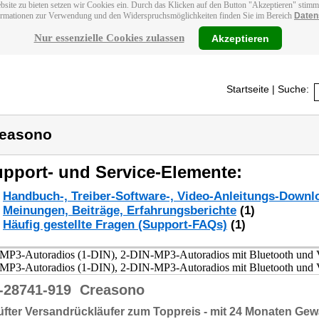
bsite zu bieten setzen wir Cookies ein. Durch das Klicken auf den Button "Akzeptieren" stim
ormationen zur Verwendung und den Widerspruchsmöglichkeiten finden Sie im Bereich
Daten
Nur essenzielle Cookies zulassen
Akzeptieren
Startseite
| Suche:
easono
pport- und Service-Elemente:
Handbuch-, Treiber-Software-, Video-Anleitungs-Downl
Meinungen, Beiträge, Erfahrungsberichte
(1)
Häufig gestellte Fragen (Support-FAQs)
(1)
-28741-919
Creasono
fter Versandrückläufer zum Toppreis - mit 24 Monaten Gew