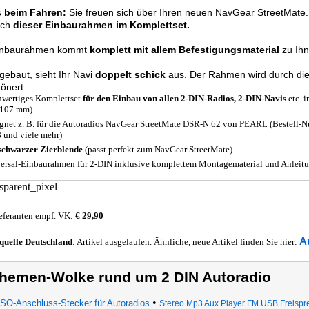
 beim Fahren:
Sie freuen sich über Ihren neuen NavGear StreetMate.
och
dieser Einbaurahmen im Komplettset.
inbaurahmen kommt
komplett mit allem Befestigungsmaterial
zu Ihn
gebaut, sieht Ihr Navi
doppelt schick
aus. Der Rahmen wird durch die 
önert.
wertiges Komplettset
für den Einbau von allen 2-DIN-Radios, 2-DIN-Navis
etc. i
 107 mm)
gnet z. B. für die Autoradios NavGear StreetMate DSR-N 62 von PEARL (Bestell
 und viele mehr)
schwarzer Zierblende
(passt perfekt zum NavGear StreetMate)
ersal-Einbaurahmen für 2-DIN inklusive komplettem Montagematerial und Anleit
eferanten empf. VK:
€ 29,90
A
quelle
Deutschland
: Artikel ausgelaufen. Ähnliche, neue Artikel finden Sie hier:
hemen-Wolke rund um 2 DIN Autoradio
•
ISO-Anschluss-Stecker für Autoradios
Stereo Mp3 Aux Player FM USB Freispr