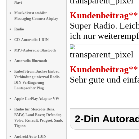
Navi
Kundenbeitrag
**
Musikdienst stabiler
Messaging Connect Airplay
Super Radio. Leic
Radio
ich nur weiterempf
CD-Autoradio 1-DIN
MP3-Autoradio Bluetooth
Autoradio Bluetooth
Kundenbeitrag
**
Kabel Strom Buchse Einbau
Sehr gute und einf
Verbindung universal Radio
DIN Verlängerung
Lautsprecher Plug
Apple CarPlay Adapter VW
Radio für Mercedes Benz,
BMW, Land Rover, Defender,
2-Din Autora
Volvo, Renault, Peugeot, Saab,
Tiguan
Android Auto 1DIN