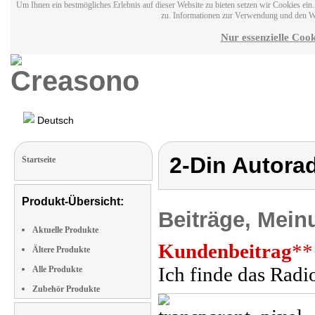
Um Ihnen ein bestmögliches Erlebnis auf dieser Website zu bieten setzen wir Cookies ei
zu. Informationen zur Verwendung und den W
Nur essenzielle Cook
Deutsch
2-Din Autora
Startseite
Produkt-Übersicht:
Beiträge, Mein
Aktuelle Produkte
Kundenbeitrag
**
Ältere Produkte
Ich finde das Radio
Alle Produkte
Zubehör Produkte