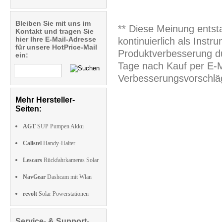
Bleiben Sie mit uns im
** Diese Meinung entst
Kontakt und tragen Sie
hier Ihre E-Mail-Adresse
kontinuierlich als Inst
für unsere HotPrice-Mail
Produktverbesserung du
ein:
Tage nach Kauf per E-M
Verbesserungsvorschläg
Mehr Hersteller-
Seiten:
AGT
SUP Pumpen Akku
Callstel
Handy-Halter
Lescars
Rückfahrkameras Solar
NavGear
Dashcam mit Wlan
revolt
Solar Powerstationen
Service- & Support-